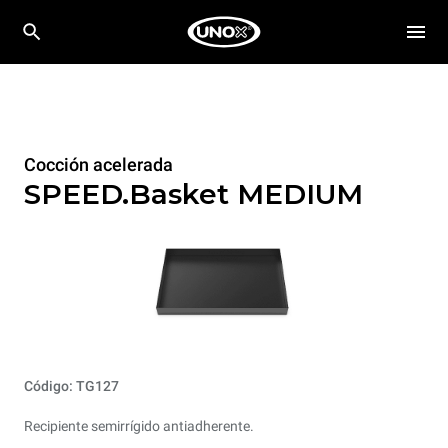
Cocción acelerada
SPEED.Basket MEDIUM
Código: TG127
Recipiente semirrígido antiadherente.