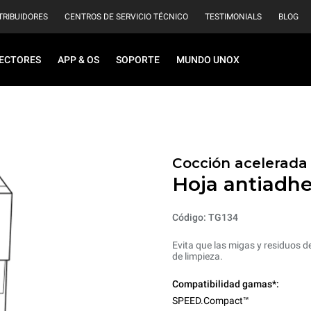
TRIBUIDORES
CENTROS DE SERVICIO TÉCNICO
TESTIMONIALS
BLOG
ECTORES
APP & OS
SOPORTE
MUNDO UNOX
Cocción acelerada
Hoja antiadh
Código: TG134
Evita que las migas y residuos d
de limpieza.
Compatibilidad gamas*:
SPEED.Compact™