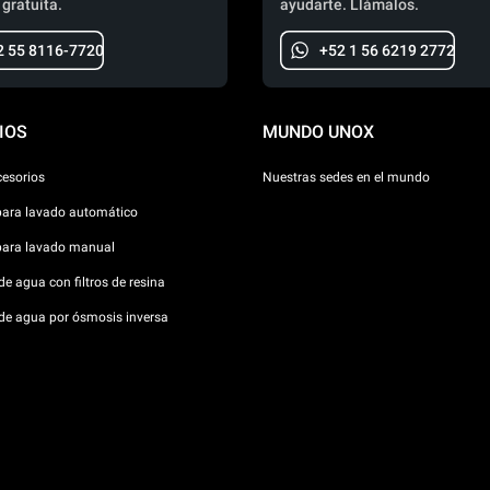
 gratuita.
ayudarte. Llámalos.
2 55 8116-7720
+52 1 56 6219 2772
IOS
MUNDO UNOX
cesorios
Nuestras sedes en el mundo
para lavado automático
para lavado manual
e agua con filtros de resina
de agua por ósmosis inversa