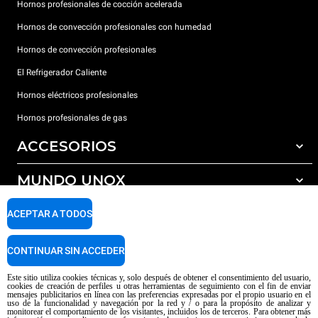
Hornos profesionales de cocción acelerada
Hornos de convección profesionales con humedad
Hornos de convección profesionales
El Refrigerador Caliente
Hornos eléctricos profesionales
Hornos profesionales de gas
ACCESORIOS
MUNDO UNOX
Todos los accesorios
Detergentes para lavado automático
SOPORTE
ACEPTAR A TODOS
Nuestras sedes en el mundo
Detergentes para lavado manual
Tratamiento de agua con filtros de resina
Garantía Unox
CONTINUAR SIN ACCEDER
Tratamiento de agua por ósmosis inversa
Red de distribuidores
Este sitio utiliza cookies técnicas y, solo después de obtener el consentimiento del usuario,
cookies de creación de perfiles u otras herramientas de seguimiento con el fin de enviar
Centros de servicio técnico
mensajes publicitarios en línea con las preferencias expresadas por el propio usuario en el
uso de la funcionalidad y navegación por la red y / o para la propósito de analizar y
Aviso sobre el contenido generado por IA
Privacy policy
Cookie policy
monitorear el comportamiento de los visitantes, incluidos los de terceros. Para obtener más