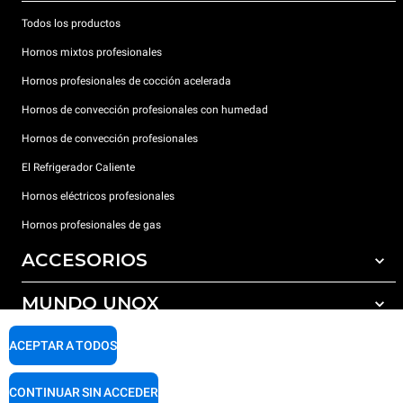
Todos los productos
Hornos mixtos profesionales
Hornos profesionales de cocción acelerada
Hornos de convección profesionales con humedad
Hornos de convección profesionales
El Refrigerador Caliente
Hornos eléctricos profesionales
Hornos profesionales de gas
ACCESORIOS
MUNDO UNOX
Todos los accesorios
Detergentes para lavado automático
SOPORTE
ACEPTAR A TODOS
Nuestras sedes en el mundo
Detergentes para lavado manual
Tratamiento de agua con filtros de resina
Garantía Unox
CONTINUAR SIN ACCEDER