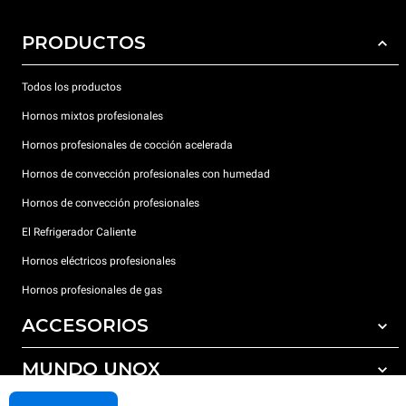
PRODUCTOS
Todos los productos
Hornos mixtos profesionales
Hornos profesionales de cocción acelerada
Hornos de convección profesionales con humedad
Hornos de convección profesionales
El Refrigerador Caliente
Hornos eléctricos profesionales
Hornos profesionales de gas
ACCESORIOS
MUNDO UNOX
Todos los accesorios
Detergentes para lavado automático