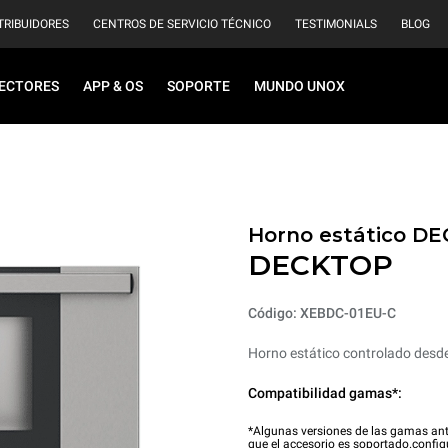
TRIBUIDORES
CENTROS DE SERVICIO TÉCNICO
TESTIMONIALS
BLOG
ECTORES
APP & OS
SOPORTE
MUNDO UNOX
Horno estático D
DECKTOP
Código: XEBDC-01EU-C
Horno estático controlado desde 
Compatibilidad gamas*:
*Algunas versiones de las gamas ant
que el accesorio es soportado.
config