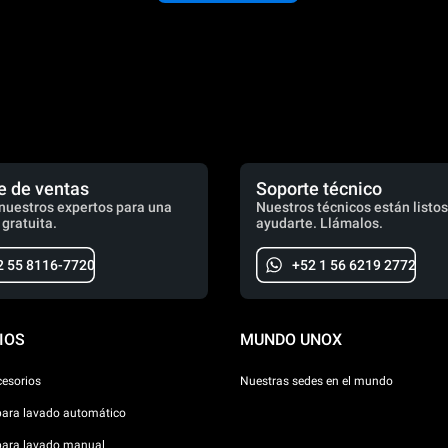
e de ventas
Soporte técnico
nuestros expertos para una
Nuestros técnicos están listos
 gratuita.
ayudarte. Llámalos.
2 55 8116-7720
+52 1 56 6219 2772
IOS
MUNDO UNOX
cesorios
Nuestras sedes en el mundo
para lavado automático
para lavado manual