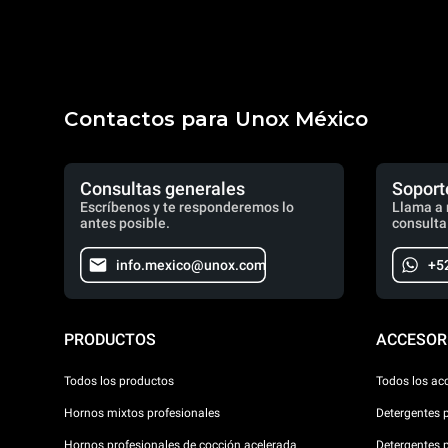
Contactos para Unox México
Consultas generales
Soport
Escríbenos y te responderemos lo
Llama a 
antes posible.
consulta
info.mexico@unox.com
+5
PRODUCTOS
ACCESOR
Todos los productos
Todos los ac
Hornos mixtos profesionales
Detergentes 
Hornos profesionales de cocción acelerada
Detergentes 