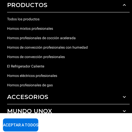
PRODUCTOS
Todos los productos
Hornos mixtos profesionales
Hornos profesionales de cocción acelerada
Hornos de convección profesionales con humedad
Hornos de convección profesionales
El Refrigerador Caliente
Hornos eléctricos profesionales
Hornos profesionales de gas
ACCESORIOS
MUNDO UNOX
Todos los accesorios
Detergentes para lavado automático
SOPORTE
ACEPTAR A TODOS
Nuestras sedes en el mundo
Detergentes para lavado manual