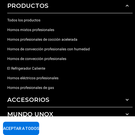
PRODUCTOS
Todos los productos
Hornos mixtos profesionales
Hornos profesionales de cocción acelerada
Hornos de convección profesionales con humedad
Hornos de convección profesionales
El Refrigerador Caliente
Hornos eléctricos profesionales
Hornos profesionales de gas
ACCESORIOS
MUNDO UNOX
Todos los accesorios
Detergentes para lavado automático
SOPORTE
ACEPTAR A TODOS
Nuestras sedes en el mundo
Detergentes para lavado manual