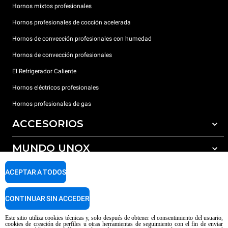
Hornos mixtos profesionales
Hornos profesionales de cocción acelerada
Hornos de convección profesionales con humedad
Hornos de convección profesionales
El Refrigerador Caliente
Hornos eléctricos profesionales
Hornos profesionales de gas
ACCESORIOS
MUNDO UNOX
Todos los accesorios
Detergentes para lavado automático
SOPORTE
ACEPTAR A TODOS
Nuestras sedes en el mundo
Detergentes para lavado manual
Tratamiento de agua con filtros de resina
Garantía Unox
CONTINUAR SIN ACCEDER
Tratamiento de agua por ósmosis inversa
Red de distribuidores
Este sitio utiliza cookies técnicas y, solo después de obtener el consentimiento del usuario,
cookies de creación de perfiles u otras herramientas de seguimiento con el fin de enviar