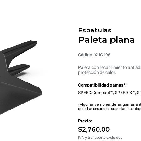
Espatulas
Paleta plana
Código: XUC196
Paleta con recubrimiento antia
protección de calor.
Compatibilidad gamas*:
SPEED.Compact™
,
SPEED-X™
,
S
*Algunas versiones de las gamas ant
que el accesorio es soportado.
config
Precio:
$2,760.00
IVA y transporte excluidos