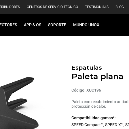
TRIBUIDORES
CENTROS DE SERVICIO TÉCNICO
TESTIMONIALS
BLOG
ECTORES
APP & OS
SOPORTE
MUNDO UNOX
Espatulas
Paleta plana
Código: XUC196
Paleta con recubrimiento antia
protección de calor.
Compatibilidad gamas*:
SPEED.Compact™
,
SPEED-X™
,
S