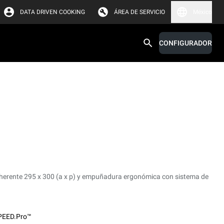
DATA DRIVEN COOKING
ÁREA DE SERVICIO
México
CONFIGURADOR
dherente 295 x 300 (a x p) y empuñadura ergonómica con sistema de
PEED.Pro™