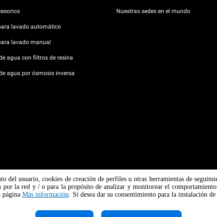
cesorios
Nuestras sedes en el mundo
para lavado automático
para lavado manual
e agua con filtros de resina
de agua por ósmosis inversa
nto del usuario, cookies de creación de perfiles u otras herramientas de seguimi
Padova n
 por la red y / o para la propósito de analizar y monitorear el comportamiento 
 / CF
Aviso so
la página
Más información
. Si desea dar su consentimiento para la instalación de