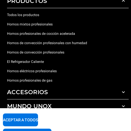
PRODUCTOS
Todos los productos
Hornos mixtos profesionales
Hornos profesionales de cocción acelerada
Hornos de convección profesionales con humedad
Hornos de convección profesionales
El Refrigerador Caliente
Hornos eléctricos profesionales
Hornos profesionales de gas
ACCESORIOS
MUNDO UNOX
Todos los accesorios
Detergentes para lavado automático
SOPORTE
ACEPTAR A TODOS
Nuestras sedes en el mundo
Detergentes para lavado manual