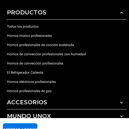
PRODUCTOS
Todos los productos
Hornos mixtos profesionales
Hornos profesionales de cocción acelerada
Hornos de convección profesionales con humedad
Hornos de convección profesionales
El Refrigerador Caliente
Hornos eléctricos profesionales
Hornos profesionales de gas
ACCESORIOS
MUNDO UNOX
Todos los accesorios
Detergentes para lavado automático