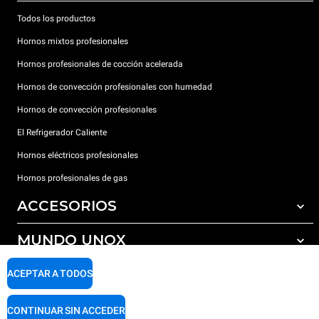
Todos los productos
Hornos mixtos profesionales
Hornos profesionales de cocción acelerada
Hornos de convección profesionales con humedad
Hornos de convección profesionales
El Refrigerador Caliente
Hornos eléctricos profesionales
Hornos profesionales de gas
ACCESORIOS
MUNDO UNOX
Todos los accesorios
Detergentes para lavado automático
SOPORTE
ACEPTAR A TODOS
Nuestras sedes en el mundo
Detergentes para lavado manual
Tratamiento de agua con filtros de resina
Garantía Unox
CONTINUAR SIN ACCEDER