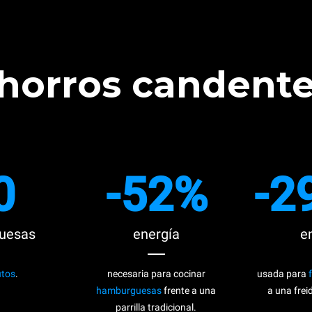
horros candente
0
-52%
-2
uesas
energía
e
utos
.
necesaria para cocinar
usada para
hamburguesas
frente a una
a una frei
parrilla tradicional.