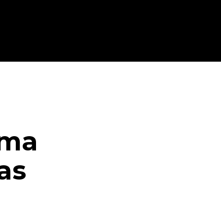
ama
as