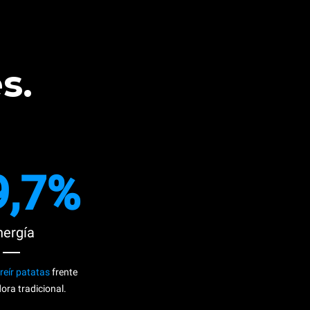
s.
9,7%
nergía
freír patatas
frente
dora tradicional.