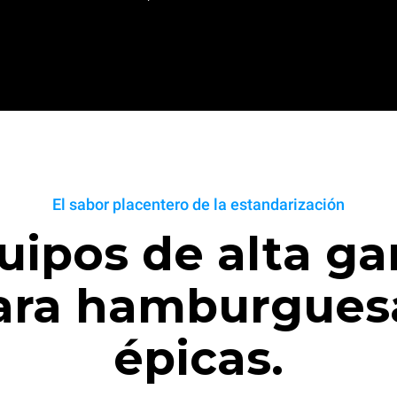
El sabor placentero de la estandarización
uipos de alta g
ara hamburgues
épicas.