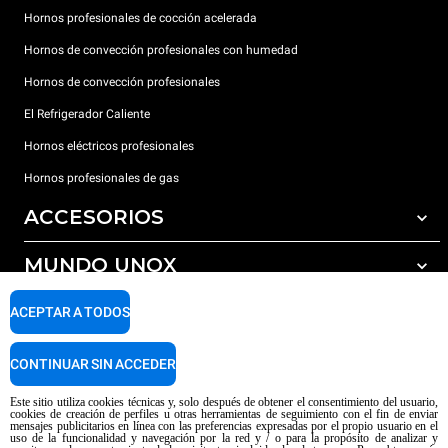
Hornos profesionales de cocción acelerada
Hornos de convección profesionales con humedad
Hornos de convección profesionales
El Refrigerador Caliente
Hornos eléctricos profesionales
Hornos profesionales de gas
ACCESORIOS
MUNDO UNOX
Todos los accesorios
Detergentes para lavado automático
SOPORTE
ACEPTAR A TODOS
Nuestras sedes en el mundo
Detergentes para lavado manual
Tratamiento de agua con filtros de resina
Garantía Unox
CONTINUAR SIN ACCEDER
Tratamiento de agua por ósmosis inversa
Red de distribuidores
Este sitio utiliza cookies técnicas y, solo después de obtener el consentimiento del usuario,
cookies de creación de perfiles u otras herramientas de seguimiento con el fin de enviar
Centros de servicio técnico
mensajes publicitarios en línea con las preferencias expresadas por el propio usuario en el
uso de la funcionalidad y navegación por la red y / o para la propósito de analizar y
Aviso sobre el contenido generado por IA
Privacy policy
Cookie policy