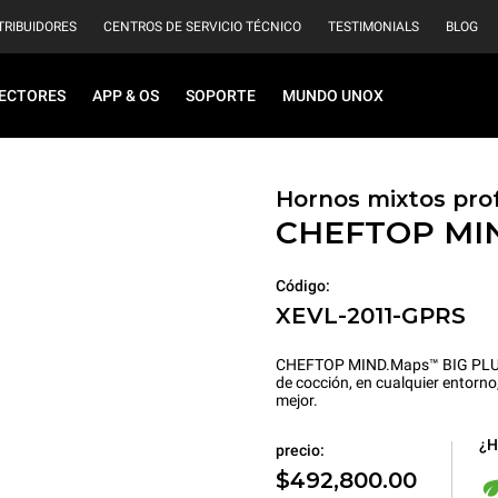
TRIBUIDORES
CENTROS DE SERVICIO TÉCNICO
TESTIMONIALS
BLOG
ECTORES
APP & OS
SOPORTE
MUNDO UNOX
Hornos mixtos prof
CHEFTOP MI
Código:
XEVL-2011-GPRS
CHEFTOP MIND.Maps™ BIG PLUS es
de cocción, en cualquier entorno
mejor.
¿H
precio:
$492,800.00