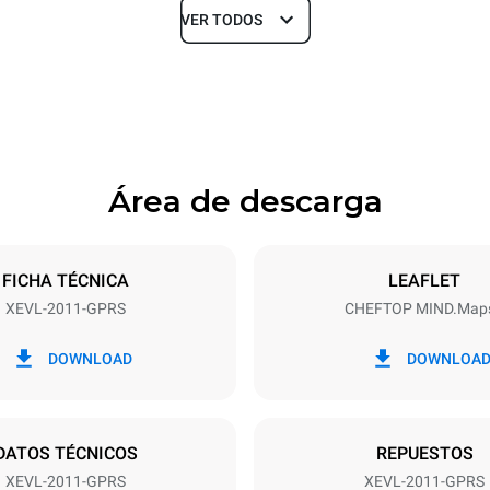
VER TODOS
Profundidad
925 mm
Área de descarga
ndejas
Tamaño de la bandeja
GN 1/1
FICHA TÉCNICA
LEAFLET
XEVL-2011-GPRS
CHEFTOP MIND.Map
Energia electrica
N~
2,5 kW
DOWNLOAD
DOWNLOA
nal gas máx.
Tipo de enchufe
Schuko | ✓
DATOS TÉCNICOS
REPUESTOS
XEVL-2011-GPRS
XEVL-2011-GPRS