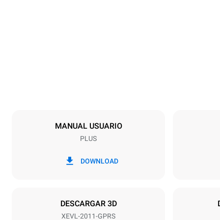
Tamaños
Ancho
892 mm
Peso
309 kg
Especificaciones de la bandeja
Número de ba
20
MANUAL USUARIO
PLUS
Alimentación
Voltaje
220-240V 1
DOWNLOAD
Potencia nomi
48
DESCARGAR 3D
XEVL-2011-GPRS