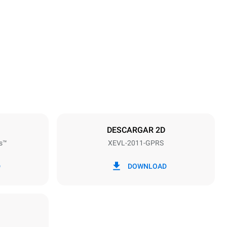
Altura
1875 mm
Distancia entre bandejas
67 mm
DESCARGAR 2D
s™
XEVL-2011-GPRS
frecuencia
50 / 60 Hz
D
DOWNLOAD