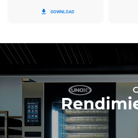
*
Consumo en kwh y emisiones de co2
Consumo en 
DOWNLOAD
201.1 kWh/d
Rendimie
Estimación ca
lavados sema
7 lavados l