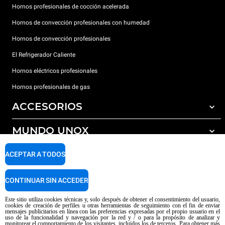
Hornos profesionales de cocción acelerada
Hornos de convección profesionales con humedad
Hornos de convección profesionales
El Refrigerador Caliente
Hornos eléctricos profesionales
Hornos profesionales de gas
ACCESORIOS
MUNDO UNOX
Todos los accesorios
Detergentes para lavado automático
SOPORTE
ACEPTAR A TODOS
Nuestras sedes en el mundo
Detergentes para lavado manual
Tratamiento de agua con filtros de resina
Garantía Unox
CONTINUAR SIN ACCEDER
Tratamiento de agua por ósmosis inversa
Red de distribuidores
Este sitio utiliza cookies técnicas y, solo después de obtener el consentimiento del usuario,
cookies de creación de perfiles u otras herramientas de seguimiento con el fin de enviar
Centros de servicio técnico
mensajes publicitarios en línea con las preferencias expresadas por el propio usuario en el
uso de la funcionalidad y navegación por la red y / o para la propósito de analizar y
Aviso sobre el contenido generado por IA
Privacy policy
Cookie policy
monitorear el comportamiento de los visitantes, incluidos los de terceros. Para obtener más