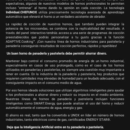
expectativas, algunos de nuestros modelos de hornos profesionales te permiten
incluso "entrenar" al horno dando tu opinión en cada cocción. La tecnología
Individual.CHEFUNOX
utiliza precisamente tecnología avanzada de aprendizaje
automático que elevará el horno a un verdadero asistente de obrador.
La rapidez de cocción de nuestros hornos, que también pueden integrar la
potencia de los microondas, se combina con la replicabilidad del resultado. A
través del panel interactivo tendrás acceso a una serie de programas de cocción
preestablecidos que podrás personalizar a tu gusto gracias a la función
ADAPTIVE.Cooking™. ¡Con nuestra línea de hornos industriales para pastelería y
panadería conseguirás resultados de cocción perfectos, rápidos y repetibles!
Un buen horno de panadería y pastelería debe permitir ahorrar dinero.
Mantener bajo control el consumo promedio de energía de un horno industrial,
especialmente en casos de uso prolongado, como es el caso de los hornos
utilizados en panaderías y pastelerías, es siempre una cuestión muy importante a
tener en cuenta. En la industria de la panadería y pastelería, hay productos que
requieren cantidades muy elevadas de humedad para un leudado adecuado, con el
consiguiente impacto en el consumo medio de agua.
Por eso hemos ideado soluciones que utilizan algoritmos inteligentes para ayudar
a los profesionales a ahorrar dinero y reducir su impacto en el medio ambiente.
Nuestras líneas de hornos de panadería y pastelería incluyen funciones
inteligentes como SMART.Energy, que puede analizar el uso del horno y reducir
automáticamente el consumo de agua, energía y gas.
El ahorro es real, tanto que ha convertido a UNOX en líder en número de hornos
industriales, tanto eléctricos como de gas, certificados ENERGY STAR®.
Deja que la Inteligencia Artificial entre en tu panadería o pastelería.