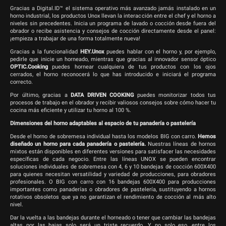
Gracias a Digital.ID™ el sistema operativo más avanzado jamás instalado en un
horno industrial, los productos Unox llevan la interacción entre el chef y el horno a
niveles sin precedentes. Inicia un programa de lavado o cocción desde fuera del
obrador o recibe asistencia y consejos de cocción directamente desde el panel:
¡empieza a trabajar de una forma totalmente nueva!
Gracias a la funcionalidad
HEY.Unox
puedes hablar con el horno y, por ejemplo,
pedirle que inicie un horneado, mientras que gracias al innovador sensor óptico
OPTIC.Cooking
puedes hornear cualquiera de tus productos con los ojos
cerrados, el horno reconocerá lo que has introducido e iniciará el programa
correcto.
Por último, gracias a
DATA DRIVEN COOKING
puedes monitorizar todos tus
procesos de trabajo en el obrador y recibir valiosos consejos sobre cómo hacer tu
cocina más eficiente y utilizar tu horno al 100 %.
Dimensiones del horno adaptables al espacio de tu panadería o pastelería
Desde el horno de sobremesa individual hasta los modelos BIG con carro.
Hemos
diseñado un horno para cada panadería o pastelería.
Nuestras líneas de hornos
mixtos están disponibles en diferentes versiones para satisfacer las necesidades
específicas de cada negocio. Entre las líneas UNOX se pueden encontrar
soluciones individuales de sobremesa con 4, 6 y 10 bandejas de cocción 600X400
para quienes necesitan versatilidad y variedad de producciones, para obradores
profesionales. O BIG con carro con 16 bandejas 600X400 para producciones
importantes como panaderías o obradores de pastelería, sustituyendo a hornos
rotativos obsoletos que ya no garantizan el rendimiento de cocción al más alto
nivel.
Dar la vuelta a las bandejas durante el horneado o tener que cambiar las bandejas
altas por las bajas solo será un triste recuerdo. Y no solo eso, entre los