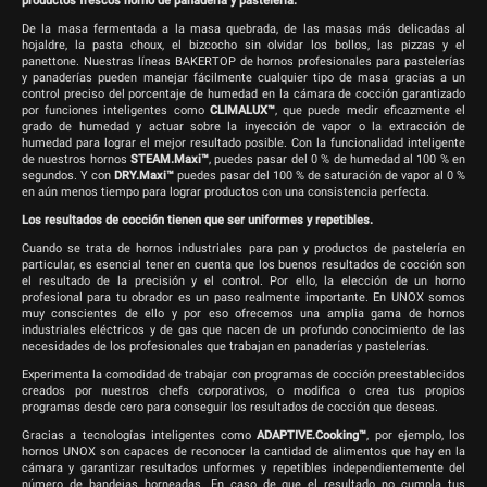
productos frescos horno de panadería y pastelería.
De la masa fermentada a la masa quebrada, de las masas más delicadas al
hojaldre, la pasta choux, el bizcocho sin olvidar los bollos, las pizzas y el
panettone. Nuestras líneas BAKERTOP de hornos profesionales para pastelerías
y panaderías pueden manejar fácilmente cualquier tipo de masa gracias a un
control preciso del porcentaje de humedad en la cámara de cocción garantizado
por funciones inteligentes como
CLIMALUX™
, que puede medir eficazmente el
grado de humedad y actuar sobre la inyección de vapor o la extracción de
humedad para lograr el mejor resultado posible. Con la funcionalidad inteligente
de nuestros hornos
STEAM.Maxi™
, puedes pasar del 0 % de humedad al 100 % en
segundos. Y con
DRY.Maxi™
puedes pasar del 100 % de saturación de vapor al 0 %
en aún menos tiempo para lograr productos con una consistencia perfecta.
Los resultados de cocción tienen que ser uniformes y repetibles.
Cuando se trata de hornos industriales para pan y productos de pastelería en
particular, es esencial tener en cuenta que los buenos resultados de cocción son
el resultado de la precisión y el control. Por ello, la elección de un horno
profesional para tu obrador es un paso realmente importante. En UNOX somos
muy conscientes de ello y por eso ofrecemos una amplia gama de hornos
industriales eléctricos y de gas que nacen de un profundo conocimiento de las
necesidades de los profesionales que trabajan en panaderías y pastelerías.
Experimenta la comodidad de trabajar con programas de cocción preestablecidos
creados por nuestros chefs corporativos, o modifica o crea tus propios
programas desde cero para conseguir los resultados de cocción que deseas.
Gracias a tecnologías inteligentes como
ADAPTIVE.Cooking™
, por ejemplo, los
hornos UNOX son capaces de reconocer la cantidad de alimentos que hay en la
cámara y garantizar resultados unformes y repetibles independientemente del
número de bandejas horneadas. En caso de que el resultado no cumpla tus