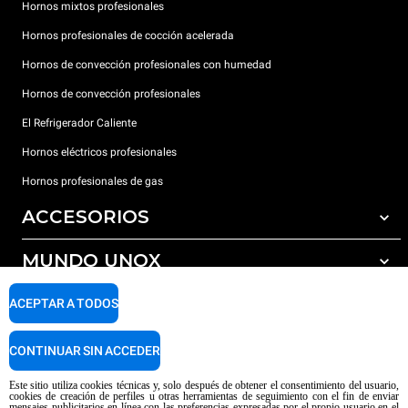
Hornos mixtos profesionales
Hornos profesionales de cocción acelerada
Hornos de convección profesionales con humedad
Hornos de convección profesionales
El Refrigerador Caliente
Hornos eléctricos profesionales
Hornos profesionales de gas
ACCESORIOS
MUNDO UNOX
Todos los accesorios
Detergentes para lavado automático
SOPORTE
ACEPTAR A TODOS
Nuestras sedes en el mundo
Detergentes para lavado manual
Tratamiento de agua con filtros de resina
Garantía Unox
CONTINUAR SIN ACCEDER
Tratamiento de agua por ósmosis inversa
Red de distribuidores
Este sitio utiliza cookies técnicas y, solo después de obtener el consentimiento del usuario,
cookies de creación de perfiles u otras herramientas de seguimiento con el fin de enviar
Centros de servicio técnico
mensajes publicitarios en línea con las preferencias expresadas por el propio usuario en el