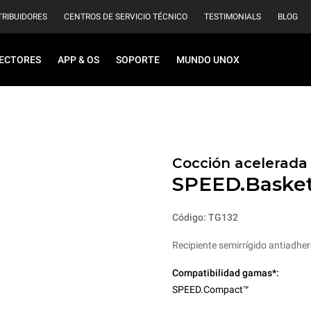
TRIBUIDORES
CENTROS DE SERVICIO TÉCNICO
TESTIMONIALS
BLOG
ECTORES
APP & OS
SOPORTE
MUNDO UNOX
Cocción acelerada
SPEED.Baske
Código: TG132
Recipiente semirrígido antiadher
Compatibilidad gamas*:
SPEED.Compact™