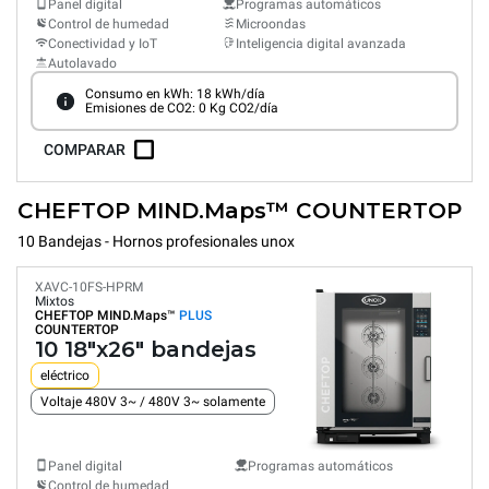
Panel digital
Programas automáticos
Control de humedad
Microondas
Conectividad y IoT
Inteligencia digital avanzada
Autolavado
Consumo en kWh: 18 kWh/día
Emisiones de CO2: 0 Kg CO2/día
COMPARAR
CHEFTOP MIND.Maps™ COUNTERTOP
10 Bandejas - Hornos profesionales unox
XAVC-10FS-HPRM
Mixtos
CHEFTOP MIND.Maps™
PLUS
COUNTERTOP
10 18"x26" bandejas
eléctrico
Voltaje 480V 3~ / 480V 3~ solamente
Panel digital
Programas automáticos
Control de humedad