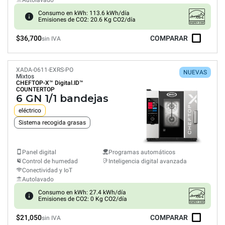
Autolavado
Consumo en kWh: 113.6 kWh/día
Emisiones de CO2: 20.6 Kg CO2/día
$36,700
COMPARAR
sin IVA
XADA-0611-EXRS-PO
NUEVAS
Mixtos
CHEFTOP-X™
Digital.ID™
COUNTERTOP
6 GN 1/1 bandejas
eléctrico
Sistema recogida grasas
Panel digital
Programas automáticos
Control de humedad
Inteligencia digital avanzada
Conectividad y IoT
Autolavado
Consumo en kWh: 27.4 kWh/día
Emisiones de CO2: 0 Kg CO2/día
$21,050
COMPARAR
sin IVA