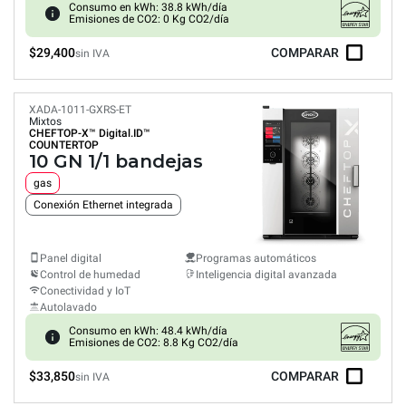
Consumo en kWh: 38.8 kWh/día
Emisiones de CO2: 0 Kg CO2/día
$29,400
COMPARAR
sin IVA
XADA-1011-GXRS-ET
Mixtos
CHEFTOP-X™
Digital.ID™
COUNTERTOP
10 GN 1/1 bandejas
gas
Conexión Ethernet integrada
Panel digital
Programas automáticos
Control de humedad
Inteligencia digital avanzada
Conectividad y IoT
Autolavado
Consumo en kWh: 48.4 kWh/día
Emisiones de CO2: 8.8 Kg CO2/día
$33,850
COMPARAR
sin IVA