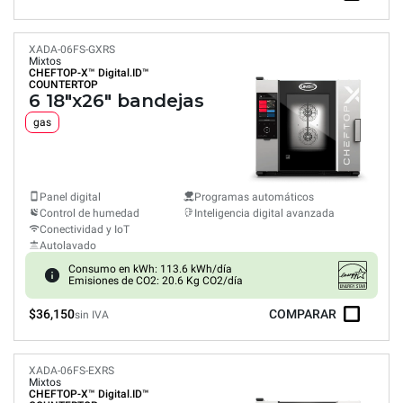
XADA-06FS-GXRS
Mixtos
CHEFTOP-X™
Digital.ID™
COUNTERTOP
6 18"x26" bandejas
gas
Panel digital
Programas automáticos
Control de humedad
Inteligencia digital avanzada
Conectividad y IoT
Autolavado
Consumo en kWh: 113.6 kWh/día
Emisiones de CO2: 20.6 Kg CO2/día
$36,150
COMPARAR
sin IVA
XADA-06FS-EXRS
Mixtos
CHEFTOP-X™
Digital.ID™