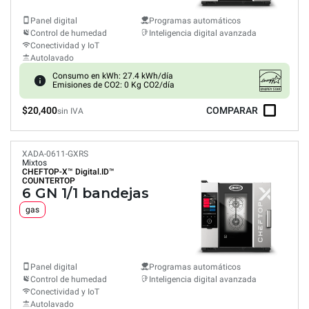
Panel digital
Programas automáticos
Control de humedad
Inteligencia digital avanzada
Conectividad y IoT
Autolavado
Consumo en kWh: 27.4 kWh/día
Emisiones de CO2: 0 Kg CO2/día
$20,400
COMPARAR
sin IVA
XADA-0611-GXRS
Mixtos
CHEFTOP-X™
Digital.ID™
COUNTERTOP
6 GN 1/1 bandejas
gas
Panel digital
Programas automáticos
Control de humedad
Inteligencia digital avanzada
Conectividad y IoT
Autolavado