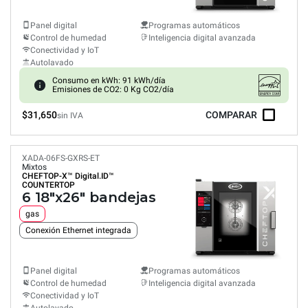
Panel digital
Programas automáticos
Control de humedad
Inteligencia digital avanzada
Conectividad y IoT
Autolavado
Consumo en kWh: 91 kWh/día
Emisiones de CO2: 0 Kg CO2/día
$31,650
COMPARAR
sin IVA
XADA-06FS-GXRS-ET
Mixtos
CHEFTOP-X™
Digital.ID™
COUNTERTOP
6 18"x26" bandejas
gas
Conexión Ethernet integrada
Panel digital
Programas automáticos
Control de humedad
Inteligencia digital avanzada
Conectividad y IoT