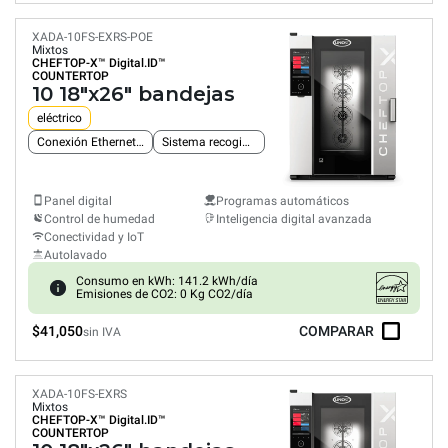
XADA-10FS-EXRS-POE
Mixtos
CHEFTOP-X™
Digital.ID™
COUNTERTOP
10 18"x26" bandejas
eléctrico
Conexión Ethernet integrada
Sistema recogida grasas
Panel digital
Programas automáticos
Control de humedad
Inteligencia digital avanzada
Conectividad y IoT
Autolavado
Consumo en kWh: 141.2 kWh/día
Emisiones de CO2: 0 Kg CO2/día
$41,050
COMPARAR
sin IVA
XADA-10FS-EXRS
Mixtos
CHEFTOP-X™
Digital.ID™
COUNTERTOP