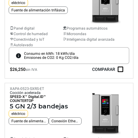
eléctrico
Fuente de alimentación trifásica
Panel digital
Programas automáticos
Control de humedad
Microondas
Conectividad y IoT
Inteligencia digital avanzada
Autolavado
Consumo en kWh: 18 kWh/día
Emisiones de CO2: 0 Kg CO2/día
$26,250
COMPARAR
sin IVA
XAPA-0523-SXRS-ET
Cocción acelerada
SPEED-X™
Digital.ID™
COUNTERTOP
5 GN 2/3 bandejas
eléctrico
Fuente de alimentación monofásica
Conexión Ethernet integrada