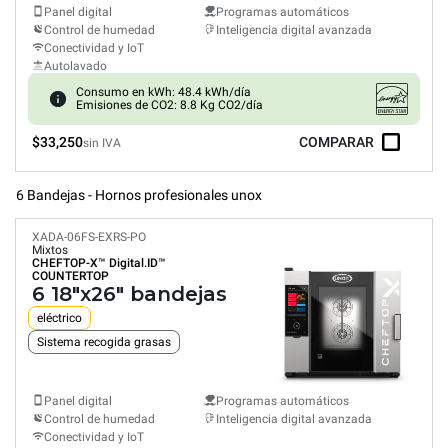
Panel digital
Programas automáticos
Control de humedad
Inteligencia digital avanzada
Conectividad y IoT
Autolavado
Consumo en kWh: 48.4 kWh/día
Emisiones de CO2: 8.8 Kg CO2/día
$33,250
COMPARAR
sin IVA
6 Bandejas - Hornos profesionales unox
XADA-06FS-EXRS-PO
Mixtos
CHEFTOP-X™
Digital.ID™
COUNTERTOP
6 18"x26" bandejas
eléctrico
Sistema recogida grasas
Panel digital
Programas automáticos
Control de humedad
Inteligencia digital avanzada
Conectividad y IoT