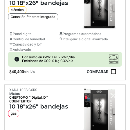
10 18"x26" bandejas
eléctrico
Conexión Ethernet integrada
Panel digital
Programas automáticos
Control de humedad
Inteligencia digital avanzada
Conectividad y IoT
Autolavado
Consumo en kWh: 141.2 kWh/día
Emisiones de CO2: 0 Kg CO2/día
$40,400
COMPARAR
sin IVA
XADA-10FS-GXRS
Mixtos
CHEFTOP-X™
Digital.ID™
COUNTERTOP
10 18"x26" bandejas
gas