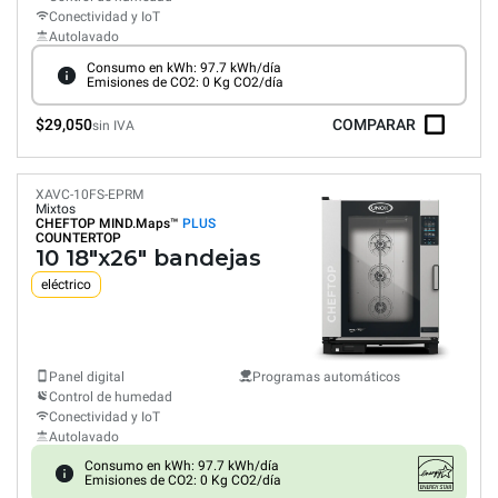
Conectividad y IoT
Autolavado
Consumo en kWh: 97.7 kWh/día
Emisiones de CO2: 0 Kg CO2/día
$29,050
COMPARAR
sin IVA
XAVC-10FS-EPRM
Mixtos
CHEFTOP MIND.Maps™
PLUS
COUNTERTOP
10 18"x26" bandejas
eléctrico
Panel digital
Programas automáticos
Control de humedad
Conectividad y IoT
Autolavado
Consumo en kWh: 97.7 kWh/día
Emisiones de CO2: 0 Kg CO2/día