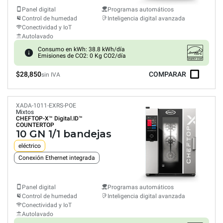
Panel digital
Programas automáticos
Control de humedad
Inteligencia digital avanzada
Conectividad y IoT
Autolavado
Consumo en kWh: 38.8 kWh/día
Emisiones de CO2: 0 Kg CO2/día
$28,850
COMPARAR
sin IVA
XADA-1011-EXRS-POE
Mixtos
CHEFTOP-X™
Digital.ID™
COUNTERTOP
10 GN 1/1 bandejas
eléctrico
Conexión Ethernet integrada
Panel digital
Programas automáticos
Control de humedad
Inteligencia digital avanzada
Conectividad y IoT
Autolavado