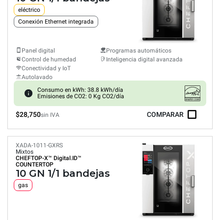
eléctrico
Conexión Ethernet integrada
Panel digital
Programas automáticos
Control de humedad
Inteligencia digital avanzada
Conectividad y IoT
Autolavado
Consumo en kWh: 38.8 kWh/día
Emisiones de CO2: 0 Kg CO2/día
$28,750
COMPARAR
sin IVA
XADA-1011-GXRS
Mixtos
CHEFTOP-X™
Digital.ID™
COUNTERTOP
10 GN 1/1 bandejas
gas