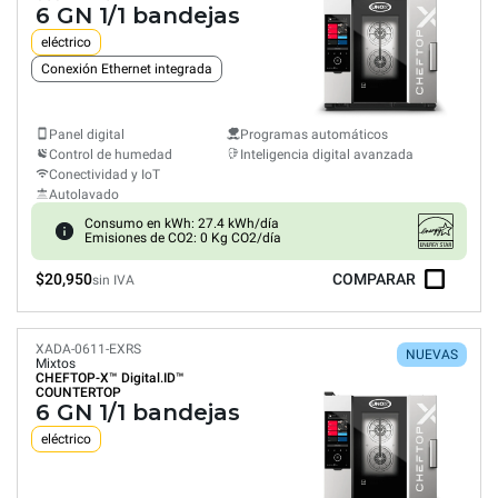
6 GN 1/1 bandejas
eléctrico
Conexión Ethernet integrada
Panel digital
Programas automáticos
Control de humedad
Inteligencia digital avanzada
Conectividad y IoT
Autolavado
Consumo en kWh: 27.4 kWh/día
Emisiones de CO2: 0 Kg CO2/día
$20,950
COMPARAR
sin IVA
XADA-0611-EXRS
NUEVAS
Mixtos
CHEFTOP-X™
Digital.ID™
COUNTERTOP
6 GN 1/1 bandejas
eléctrico