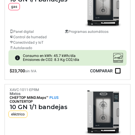
gas
Panel digital
Programas automáticos
Control de humedad
Conectividad y IoT
Autolavado
Consumo en kWh: 45.7 kWh/día
Emisiones de CO2: 8.3 Kg CO2/día
$23,700
COMPARAR
sin IVA
XAVC-1011-EPRM
Mixtos
CHEFTOP MIND.Maps™
PLUS
COUNTERTOP
10 GN 1/1 bandejas
eléctrico