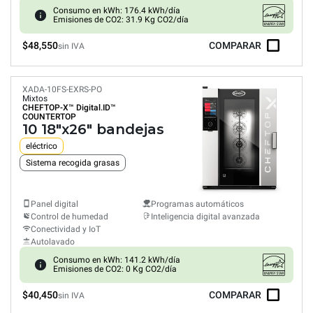
Consumo en kWh: 176.4 kWh/día
Emisiones de CO2: 31.9 Kg CO2/día
$48,550
COMPARAR
sin IVA
XADA-10FS-EXRS-PO
Mixtos
CHEFTOP-X™
Digital.ID™
COUNTERTOP
10 18"x26" bandejas
eléctrico
Sistema recogida grasas
Panel digital
Programas automáticos
Control de humedad
Inteligencia digital avanzada
Conectividad y IoT
Autolavado
Consumo en kWh: 141.2 kWh/día
Emisiones de CO2: 0 Kg CO2/día
$40,450
COMPARAR
sin IVA