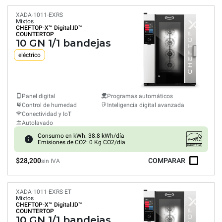
XADA-1011-EXRS
Mixtos
CHEFTOP-X™
Digital.ID™
COUNTERTOP
10 GN 1/1 bandejas
eléctrico
Panel digital
Programas automáticos
Control de humedad
Inteligencia digital avanzada
Conectividad y IoT
Autolavado
Consumo en kWh: 38.8 kWh/día
Emisiones de CO2: 0 Kg CO2/día
$28,200
COMPARAR
sin IVA
XADA-1011-EXRS-ET
Mixtos
CHEFTOP-X™
Digital.ID™
COUNTERTOP
10 GN 1/1 bandejas