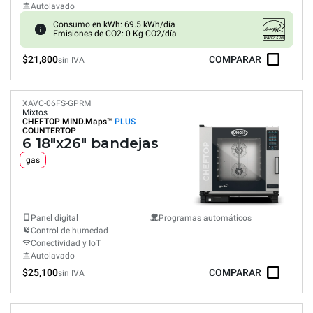
Autolavado
Consumo en kWh: 69.5 kWh/día
Emisiones de CO2: 0 Kg CO2/día
$21,800
COMPARAR
sin IVA
XAVC-06FS-GPRM
Mixtos
CHEFTOP MIND.Maps™
PLUS
COUNTERTOP
6 18"x26" bandejas
gas
Panel digital
Programas automáticos
Control de humedad
Conectividad y IoT
Autolavado
$25,100
COMPARAR
sin IVA