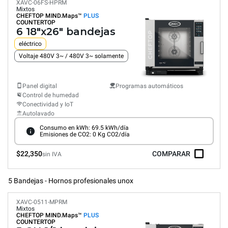
XAVC-06FS-HPRM
Mixtos
CHEFTOP MIND.Maps™
PLUS
COUNTERTOP
6 18"x26" bandejas
eléctrico
Voltaje 480V 3~ / 480V 3~ solamente
Panel digital
Programas automáticos
Control de humedad
Conectividad y IoT
Autolavado
Consumo en kWh: 69.5 kWh/día
Emisiones de CO2: 0 Kg CO2/día
$22,350
COMPARAR
sin IVA
5 Bandejas - Hornos profesionales unox
XAVC-0511-MPRM
Mixtos
CHEFTOP MIND.Maps™
PLUS
COUNTERTOP