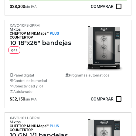
$28,300
COMPARAR
sin IVA
XAVC-10FS-GPRM
Mixtos
CHEFTOP MIND.Maps™
PLUS
COUNTERTOP
10 18"x26" bandejas
gas
Panel digital
Programas automáticos
Control de humedad
Conectividad y IoT
Autolavado
$32,150
COMPARAR
sin IVA
XAVC-1011-GPRM
Mixtos
CHEFTOP MIND.Maps™
PLUS
COUNTERTOP
10 GN 1/1 bandejas