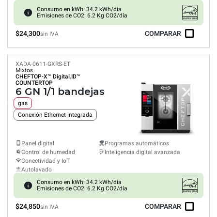
Consumo en kWh: 34.2 kWh/día
Emisiones de CO2: 6.2 Kg CO2/día
$24,300
COMPARAR
sin IVA
XADA-0611-GXRS-ET
Mixtos
CHEFTOP-X™
Digital.ID™
COUNTERTOP
6 GN 1/1 bandejas
gas
Conexión Ethernet integrada
Panel digital
Programas automáticos
Control de humedad
Inteligencia digital avanzada
Conectividad y IoT
Autolavado
Consumo en kWh: 34.2 kWh/día
Emisiones de CO2: 6.2 Kg CO2/día
$24,850
COMPARAR
sin IVA