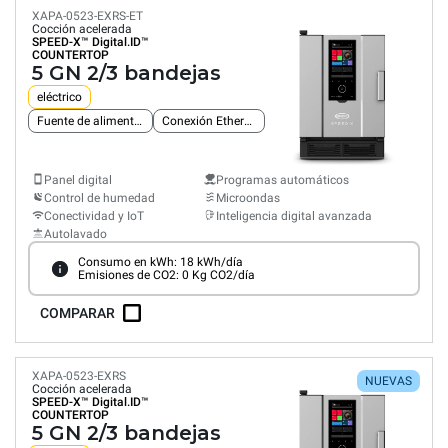
XAPA-0523-EXRS-ET
Cocción acelerada
SPEED-X™
Digital.ID™
COUNTERTOP
5 GN 2/3 bandejas
eléctrico
Fuente de alimentación trifásica
Conexión Ethernet integrada
Panel digital
Programas automáticos
Control de humedad
Microondas
Conectividad y IoT
Inteligencia digital avanzada
Autolavado
Consumo en kWh: 18 kWh/día
Emisiones de CO2: 0 Kg CO2/día
COMPARAR
XAPA-0523-EXRS
NUEVAS
Cocción acelerada
SPEED-X™
Digital.ID™
COUNTERTOP
5 GN 2/3 bandejas