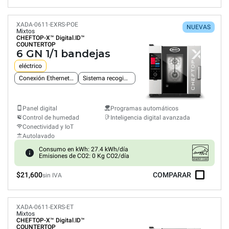
XADA-0611-EXRS-POE
NUEVAS
Mixtos
CHEFTOP-X™
Digital.ID™
COUNTERTOP
6 GN 1/1 bandejas
eléctrico
Conexión Ethernet integrada
Sistema recogida grasas
Panel digital
Programas automáticos
Control de humedad
Inteligencia digital avanzada
Conectividad y IoT
Autolavado
Consumo en kWh: 27.4 kWh/día
Emisiones de CO2: 0 Kg CO2/día
$21,600
COMPARAR
sin IVA
XADA-0611-EXRS-ET
Mixtos
CHEFTOP-X™
Digital.ID™
COUNTERTOP