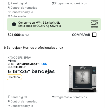
Panel digital
Programas automáticos
Control de humedad
Conectividad y IoT
Autolavado
Consumo en kWh: 36.6 kWh/día
Emisiones de CO2: 0 Kg CO2/día
$21,000
COMPARAR
sin IVA
6 Bandejas - Hornos profesionales unox
XAVC-06FS-EPRM
Mixtos
CHEFTOP MIND.Maps™
PLUS
COUNTERTOP
6 18"x26" bandejas
eléctrico
Panel digital
Programas automáticos
Control de humedad
Conectividad y IoT