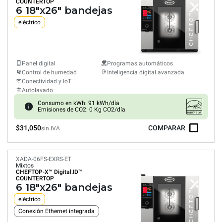
COUNTERTOP
6 18"x26" bandejas
eléctrico
Panel digital
Programas automáticos
Control de humedad
Inteligencia digital avanzada
Conectividad y IoT
Autolavado
Consumo en kWh: 91 kWh/día
Emisiones de CO2: 0 Kg CO2/día
$31,050
COMPARAR
sin IVA
XADA-06FS-EXRS-ET
Mixtos
CHEFTOP-X™
Digital.ID™
COUNTERTOP
6 18"x26" bandejas
eléctrico
Conexión Ethernet integrada