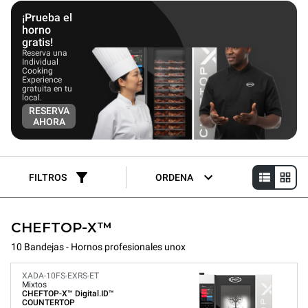
necesidades.
¡Prueba el
horno
gratis!
Reserva una
Individual
Cooking
Experience
gratuita en tu
local.
RESERVA
AHORA
FILTROS
ORDENA
CHEFTOP-X™
10 Bandejas - Hornos profesionales unox
XADA-10FS-EXRS-ET
Mixtos
CHEFTOP-X™
Digital.ID™
COUNTERTOP