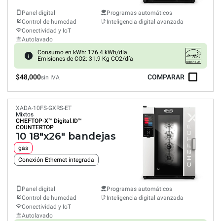
Panel digital
Programas automáticos
Control de humedad
Inteligencia digital avanzada
Conectividad y IoT
Autolavado
Consumo en kWh: 176.4 kWh/día
Emisiones de CO2: 31.9 Kg CO2/día
$48,000
COMPARAR
sin IVA
XADA-10FS-GXRS-ET
Mixtos
CHEFTOP-X™
Digital.ID™
COUNTERTOP
10 18"x26" bandejas
gas
Conexión Ethernet integrada
Panel digital
Programas automáticos
Control de humedad
Inteligencia digital avanzada
Conectividad y IoT
Autolavado