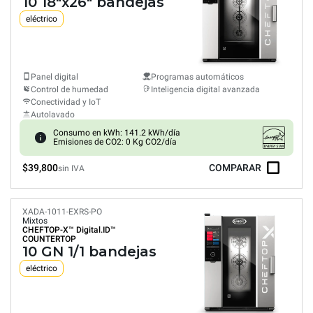
10 18"x26" bandejas
eléctrico
Panel digital
Programas automáticos
Control de humedad
Inteligencia digital avanzada
Conectividad y IoT
Autolavado
Consumo en kWh: 141.2 kWh/día
Emisiones de CO2: 0 Kg CO2/día
$39,800
COMPARAR
sin IVA
XADA-1011-EXRS-PO
Mixtos
CHEFTOP-X™
Digital.ID™
COUNTERTOP
10 GN 1/1 bandejas
eléctrico