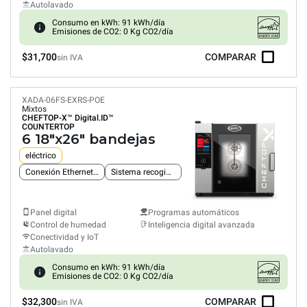
Autolavado
Consumo en kWh: 91 kWh/día
Emisiones de CO2: 0 Kg CO2/día
$31,700
COMPARAR
sin IVA
XADA-06FS-EXRS-POE
Mixtos
CHEFTOP-X™
Digital.ID™
COUNTERTOP
6 18"x26" bandejas
eléctrico
Conexión Ethernet integrada
Sistema recogida grasas
Panel digital
Programas automáticos
Control de humedad
Inteligencia digital avanzada
Conectividad y IoT
Autolavado
Consumo en kWh: 91 kWh/día
Emisiones de CO2: 0 Kg CO2/día
$32,300
COMPARAR
sin IVA