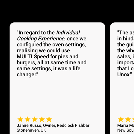
"In regard to the
Individual
"The a
Cooking Experience
, once we
in hind
configured the oven settings,
the gu
realising we could use
the wh
MULTI.Speed for pies and
sales, 
burgers, all at same time and
import
same settings, it was a life
that I 
changer.”
Unox."
Jamie Russo, Owner, Redclock Fishbar
Maria M
Stonehaven, UK
New Sout