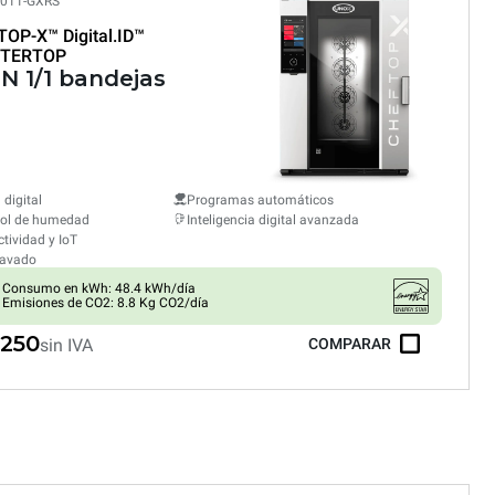
011-GXRS
TOP-X™
Digital.ID™
TERTOP
GN 1/1 bandejas
 digital
Programas automáticos
rol de humedad
Inteligencia digital avanzada
tividad y IoT
lavado
Consumo en kWh: 48.4 kWh/día
Emisiones de CO2: 8.8 Kg CO2/día
,250
sin IVA
COMPARAR