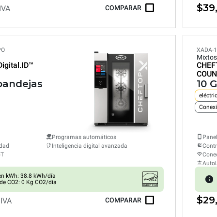
$39
 IVA
COMPARAR
PO
XADA-1
Mixtos
Digital.ID™
CHEF
COUN
 bandejas
10 
eléctri
Conexi
Programas automáticos
Panel
edad
Inteligencia digital avanzada
Cont
oT
Conec
Auto
n kWh: 38.8 kWh/día
de CO2: 0 Kg CO2/día
$29
 IVA
COMPARAR