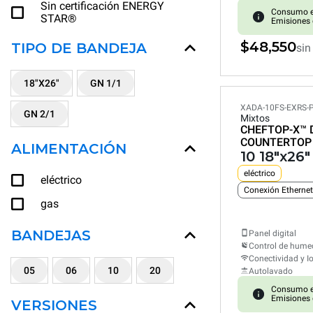
Sin certificación ENERGY
Consumo e
STAR®
Emisiones 
$48,550
TIPO DE BANDEJA
sin
18"X26"
GN 1/1
XADA-10FS-EXRS-
GN 2/1
Mixtos
CHEFTOP-X™
COUNTERTOP
ALIMENTACIÓN
10 18"x26
eléctrico
eléctrico
gas
BANDEJAS
Panel digital
Control de hum
Conectividad y I
05
06
10
20
Autolavado
Consumo e
Emisiones 
VERSIONES