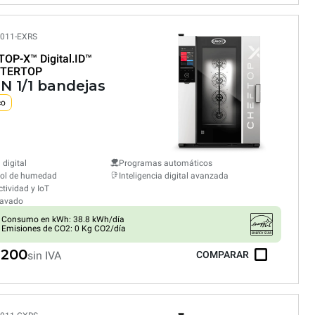
011-EXRS
TOP-X™
Digital.ID™
TERTOP
GN 1/1 bandejas
co
 digital
Programas automáticos
rol de humedad
Inteligencia digital avanzada
tividad y IoT
lavado
Consumo en kWh: 38.8 kWh/día
Emisiones de CO2: 0 Kg CO2/día
,200
sin IVA
COMPARAR