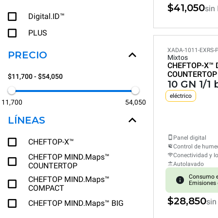
$41,050
sin
Digital.ID™
PLUS
XADA-1011-EXRS-
PRECIO
Mixtos
CHEFTOP-X™
COUNTERTOP
$11,700 - $54,050
10 GN 1/1
eléctrico
11,700
54,050
LÍNEAS
Panel digital
CHEFTOP-X™
Control de hum
Conectividad y I
CHEFTOP MIND.Maps™
Autolavado
COUNTERTOP
Consumo e
CHEFTOP MIND.Maps™
Emisiones 
COMPACT
$28,850
sin
CHEFTOP MIND.Maps™ BIG