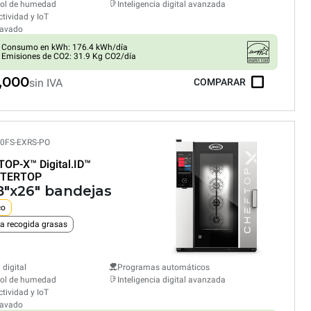
rol de humedad
Inteligencia digital avanzada
tividad y IoT
lavado
Consumo en kWh: 176.4 kWh/día
Emisiones de CO2: 31.9 Kg CO2/día
,000
sin IVA
COMPARAR
0FS-EXRS-PO
TOP-X™
Digital.ID™
TERTOP
18"x26" bandejas
co
a recogida grasas
 digital
Programas automáticos
rol de humedad
Inteligencia digital avanzada
tividad y IoT
lavado