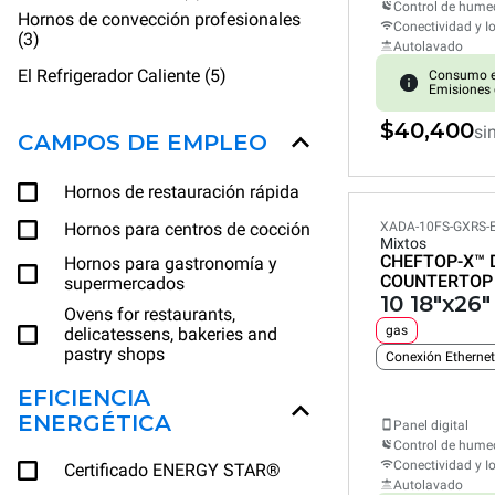
Control de hum
Hornos de convección profesionales
Conectividad y I
(3)
Autolavado
El Refrigerador Caliente (5)
Consumo e
Emisiones 
$40,400
si
CAMPOS DE EMPLEO
Hornos de restauración rápida
Hornos para centros de cocción
XADA-10FS-GXRS-
Mixtos
CHEFTOP-X™
Hornos para gastronomía y
COUNTERTOP
supermercados
10 18"x26
Ovens for restaurants,
gas
delicatessens, bakeries and
pastry shops
Conexión Ethernet
EFICIENCIA
ENERGÉTICA
Panel digital
Control de hum
Conectividad y I
Certificado ENERGY STAR®
Autolavado