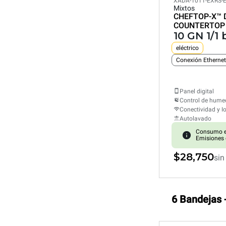
XADA-1011-EXRS-
Mixtos
CHEFTOP-X™
COUNTERTOP
10 GN 1/1
eléctrico
Conexión Ethernet
Panel digital
Control de hum
Conectividad y I
Autolavado
Consumo e
Emisiones 
$28,750
sin
6 Bandejas 