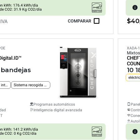
n kWh: 176.4 kWh/día
de CO2: 31.9 Kg CO2/día
$40
 IVA
COMPARAR
POE
XADA-1
Mixtos
Digital.ID™
CHEF
COUN
" bandejas
10 
eléctri
Conexión Ethernet integrada
Sistema recogida grasas
Programas automáticos
Panel
edad
Inteligencia digital avanzada
Cont
oT
Conec
Auto
n kWh: 141.2 kWh/día
de CO2: 0 Kg CO2/día