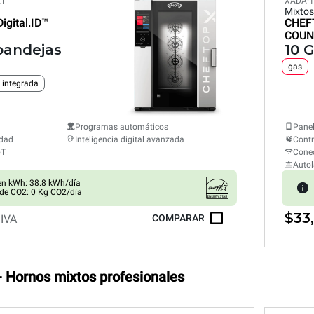
ET
XADA-1
Mixtos
Digital.ID™
CHEF
COUN
 bandejas
10 
gas
 integrada
Programas automáticos
Panel
edad
Inteligencia digital avanzada
Cont
oT
Conec
Auto
n kWh: 38.8 kWh/día
de CO2: 0 Kg CO2/día
$33
 IVA
COMPARAR
- Hornos mixtos profesionales