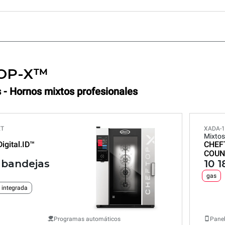
OP-X™
 - Hornos mixtos profesionales
ET
XADA-1
Mixtos
Digital.ID™
CHEF
COUN
" bandejas
10 
gas
 integrada
Programas automáticos
Panel