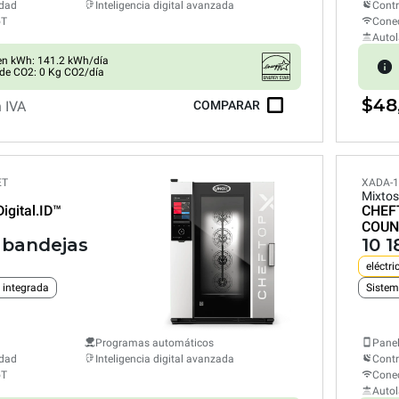
edad
Inteligencia digital avanzada
Cont
oT
Conec
Auto
n kWh: 141.2 kWh/día
de CO2: 0 Kg CO2/día
$48
n IVA
COMPARAR
ET
XADA-1
Mixtos
Digital.ID™
CHEF
COUN
" bandejas
10 
eléctri
 integrada
Sistem
Programas automáticos
Panel
edad
Inteligencia digital avanzada
Cont
oT
Conec
Auto