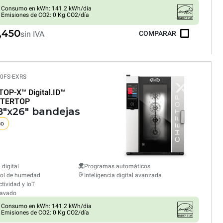
Consumo en kWh: 141.2 kWh/día
Emisiones de CO2: 0 Kg CO2/día
,450
sin IVA
COMPARAR
0FS-EXRS
TOP-X™
Digital.ID™
TERTOP
18"x26" bandejas
co
 digital
Programas automáticos
rol de humedad
Inteligencia digital avanzada
tividad y IoT
lavado
Consumo en kWh: 141.2 kWh/día
Emisiones de CO2: 0 Kg CO2/día