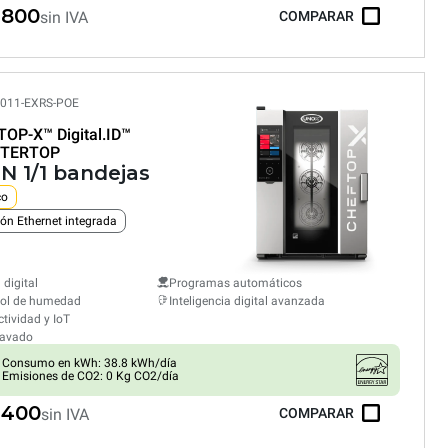
,800
sin IVA
COMPARAR
011-EXRS-POE
TOP-X™
Digital.ID™
TERTOP
GN 1/1 bandejas
co
ón Ethernet integrada
 digital
Programas automáticos
rol de humedad
Inteligencia digital avanzada
tividad y IoT
lavado
Consumo en kWh: 38.8 kWh/día
Emisiones de CO2: 0 Kg CO2/día
,400
sin IVA
COMPARAR