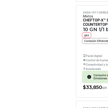
XADA-1011-GXRS-
Mixtos
CHEFTOP-X™
COUNTERTOP
10 GN 1/1
gas
Conexión Ethernet
Panel digital
Control de hum
Conectividad y I
Autolavado
Consumo e
Emisiones 
$33,850
sin