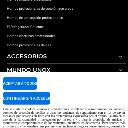
Hornos profesionales de cocción acelerada
Hornos de convección profesionales
El Refrigerador Caliente
Hornos eléctricos profesionales
Hornos profesionales de gas
ACCESORIOS
MUNDO UNOX
Todos los accesorios
Detergentes para lavado automático
SOPORTE
ACEPTAR A TODOS
Nuestras sedes en el mundo
Detergentes para lavado manual
Tratamiento de agua con filtros de resina
Garantía Unox
CONTINUAR SIN ACCEDER
Red de distribuidores
Este sitio utiliza cookies técnicas y, solo después de obtener el consentimiento del usuario,
cookies de creación de perfiles u otras herramientas de seguimiento con el fin de enviar
Centros de servicio técnico
mensajes publicitarios en línea con las preferencias expresadas por el propio usuario en el
uso de la funcionalidad y navegación por la red y / o para la propósito de analizar y
Aviso sobre el contenido generado por IA
Privacy policy
Cookie policy
monitorear el comportamiento de los visitantes, incluidos los de terceros. Para obtener más
información y personalizar sus preferencias, incluso si niega su consentimiento, consulte la