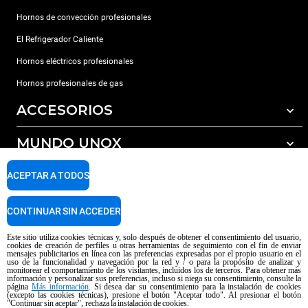
Hornos de convección profesionales
El Refrigerador Caliente
Hornos eléctricos profesionales
Hornos profesionales de gas
ACCESORIOS
MUNDO UNOX
Todos los accesorios
Detergentes para lavado automático
SOPORTE
ACEPTAR A TODOS
Nuestras sedes en el mundo
Detergentes para lavado manual
Tratamiento de agua con filtros de resina
Garantía Unox
CONTINUAR SIN ACCEDER
Red de distribuidores
Este sitio utiliza cookies técnicas y, solo después de obtener el consentimiento del usuario,
cookies de creación de perfiles u otras herramientas de seguimiento con el fin de enviar
Centros de servicio técnico
mensajes publicitarios en línea con las preferencias expresadas por el propio usuario en el
uso de la funcionalidad y navegación por la red y / o para la propósito de analizar y
Aviso sobre el contenido generado por IA
Privacy policy
Cookie policy
monitorear el comportamiento de los visitantes, incluidos los de terceros. Para obtener más
información y personalizar sus preferencias, incluso si niega su consentimiento, consulte la
Copyright 2026 UNOX SpA Todos los derechos reservados. Reg. Imp. Padova
página
Más información
. Si desea dar su consentimiento para la instalación de cookies
(excepto las cookies técnicas), presione el botón "Aceptar todo". Al presionar el botón
n ° 04230750285 - REA Padova 372835 - Cap. Soc. 5.000.000 € iv - P.IVA /
"Continuar sin aceptar", rechaza la instalación de cookies.
CF 04230750285 - IT WEEE Reg. No. IT08020000000377