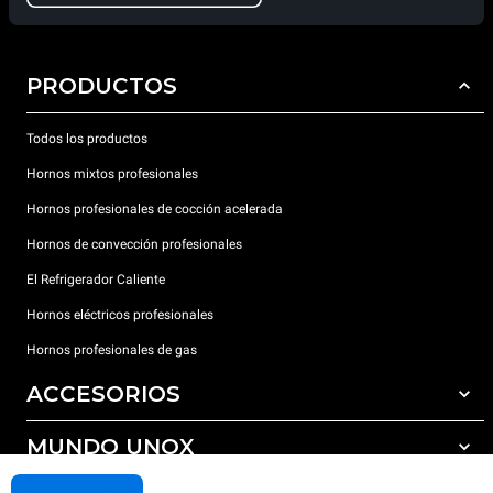
PRODUCTOS
Todos los productos
Hornos mixtos profesionales
Hornos profesionales de cocción acelerada
Hornos de convección profesionales
El Refrigerador Caliente
Hornos eléctricos profesionales
Hornos profesionales de gas
ACCESORIOS
MUNDO UNOX
Todos los accesorios
Detergentes para lavado automático