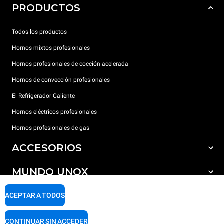
PRODUCTOS
Todos los productos
Hornos mixtos profesionales
Hornos profesionales de cocción acelerada
Hornos de convección profesionales
El Refrigerador Caliente
Hornos eléctricos profesionales
Hornos profesionales de gas
ACCESORIOS
MUNDO UNOX
Todos los accesorios
Detergentes para lavado automático
SOPORTE
ACEPTAR A TODOS
Nuestras sedes en el mundo
Detergentes para lavado manual
Tratamiento de agua con filtros de resina
Garantía Unox
CONTINUAR SIN ACCEDER