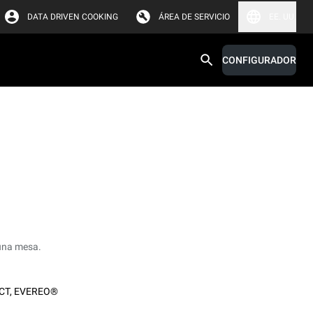
DATA DRIVEN COOKING
ÁREA DE SERVICIO
EE. UU.
CONFIGURADOR
 una mesa.
CT
,
EVEREO®