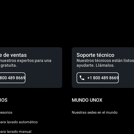
e de ventas
Soporte técnico
nuestros expertos para una
Nuestros técnicos están listos
 gratuita.
ayudarte. Llámalos.
 800 489 8669
+1 800 489 8669
IOS
MUNDO UNOX
cesorios
Nuestras sedes en el mundo
para lavado automático
para lavado manual