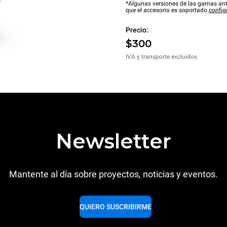
*Algunas versiones de las gamas ant
que el accesorio es soportado.
config
Precio:
$300
IVA y transporte excluidos
Newsletter
Mantente al día sobre proyectos, noticias y eventos.
QUIERO SUSCRIBIRME