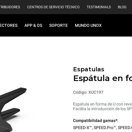
TRIBUIDORES
CENTROS DE SERVICIO TÉCNICO
TESTIMONIALS
BLOG
ECTORES
APP & OS
SOPORTE
MUNDO UNOX
Espatulas
Espátula en f
Código: XUC197
Espátula en forma de U con reve
Facilita la introducción de los S
Compatibilidad gamas*:
SPEED-X™
,
SPEED.Pro™
,
SPEED.