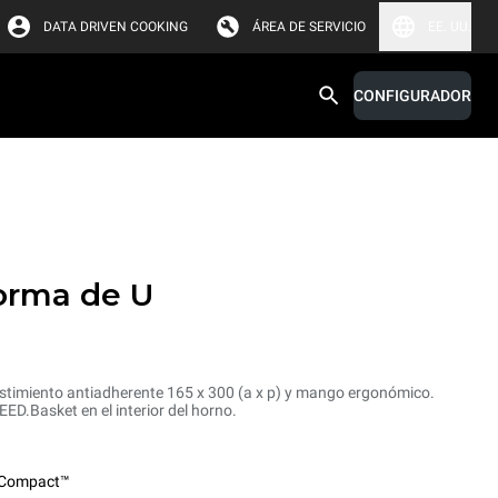
DATA DRIVEN COOKING
ÁREA DE SERVICIO
EE. UU.
CONFIGURADOR
orma de U
stimiento antiadherente 165 x 300 (a x p) y mango ergonómico.
PEED.Basket en el interior del horno.
Compact™