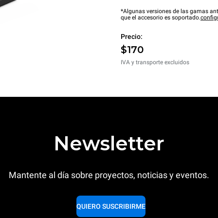
*Algunas versiones de las gamas ant
que el accesorio es soportado.
config
Precio:
$170
IVA y transporte excluidos
Newsletter
Mantente al día sobre proyectos, noticias y eventos.
QUIERO SUSCRIBIRME