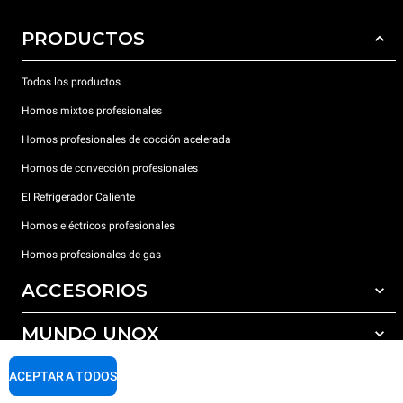
PRODUCTOS
Todos los productos
Hornos mixtos profesionales
Hornos profesionales de cocción acelerada
Hornos de convección profesionales
El Refrigerador Caliente
Hornos eléctricos profesionales
Hornos profesionales de gas
ACCESORIOS
MUNDO UNOX
Todos los accesorios
Detergentes para lavado automático
SOPORTE
ACEPTAR A TODOS
Nuestras sedes en el mundo
Detergentes para lavado manual