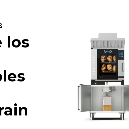
S
 los
les
rain