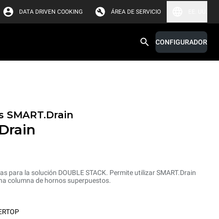
DATA DRIVEN COOKING
ÁREA DE SERVICIO
EE. UU.
CONFIGURADOR
s SMART.Drain
Drain
sas para la solución DOUBLE STACK. Permite utilizar SMART.Drain
n una columna de hornos superpuestos.
ERTOP