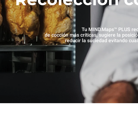
Tu MIND.Maps™ PLUS rec
de cocción más críticas, sugiere la posició
reducir la suciedad evitando cua