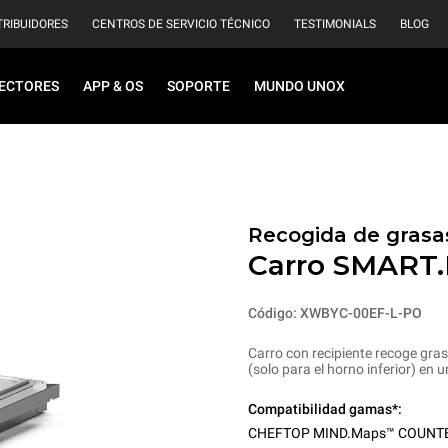
TRIBUIDORES
CENTROS DE SERVICIO TÉCNICO
TESTIMONIALS
BLOG
ECTORES
APP & OS
SOPORTE
MUNDO UNOX
Recogida de grasa
Carro SMART.
Código: XWBYC-00EF-L-PO
Carro con recipiente recoge gra
(solo para el horno inferior) e
Compatibilidad gamas*:
CHEFTOP MIND.Maps™ COUNT