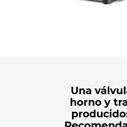
Una válvul
horno y tr
producidos
Recomenda