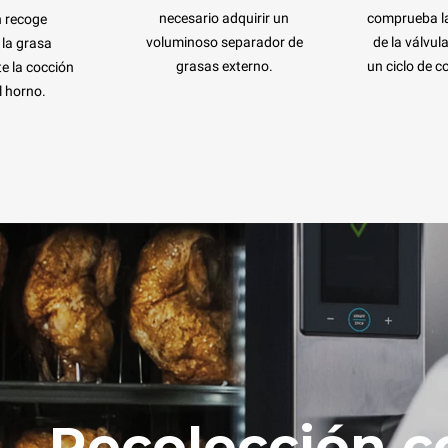
necesario adquirir un
comprueba la
 recoge
voluminoso separador de
de la válvul
 la grasa
grasas externo.
un ciclo de c
e la cocción
l horno.
Recolección c