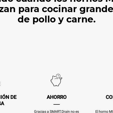
izan para cocinar grand
de pollo y carne.
IÓN DE
AHORRO
CO
SA
Gracias a SMART.Drain no es
El horno 