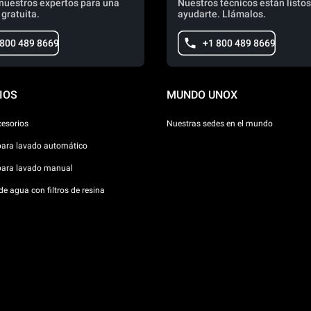
nuestros expertos para una
Nuestros técnicos están listos
 gratuita.
ayudarte. Llámalos.
 800 489 8669
+1 800 489 8669
IOS
MUNDO UNOX
cesorios
Nuestras sedes en el mundo
para lavado automático
para lavado manual
e agua con filtros de resina