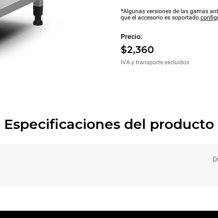
*Algunas versiones de las gamas ant
que el accesorio es soportado.
config
Precio:
$2,360
IVA y transporte excluidos
Especificaciones del producto
D