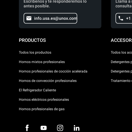
Escríbenos y te responderemos lo
Llama a 
antes posible.
consulta
info.usa.es@unox.com
+1
PRODUCTOS
ACCESOR
Todos los productos
Todos los ac
Hornos mixtos profesionales
Detergentes 
Hornos profesionales de cocción acelerada
Detergentes 
Hornos de convección profesionales
Tratamiento d
El Refrigerador Caliente
Hornos eléctricos profesionales
Hornos profesionales de gas