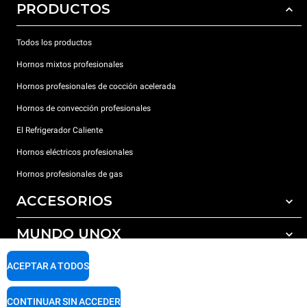
PRODUCTOS
Todos los productos
Hornos mixtos profesionales
Hornos profesionales de cocción acelerada
Hornos de convección profesionales
El Refrigerador Caliente
Hornos eléctricos profesionales
Hornos profesionales de gas
ACCESORIOS
MUNDO UNOX
Todos los accesorios
Detergentes para lavado automático
SOPORTE
ACEPTAR A TODOS
Nuestras sedes en el mundo
Detergentes para lavado manual
Tratamiento de agua con filtros de resina
Garantía Unox
CONTINUAR SIN ACCEDER