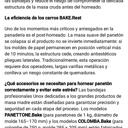
las bandejas y reduce el riesgo de comprometer la delicada
estructura de la masa cruda antes del horneado.
La eficiencia de los carros BAKE.Rest
Uno de los momentos más críticos y arriesgados en la
panadería es el post-horneado. La masa suave del panetón
se colapsa si el producto no se invierte inmediatamente: si
los moldes de papel permanecen en posición vertical más
de 10 minutos, la estructura cede, creando antiestéticos
pliegues laterales. Tradicionalmente, esta operación
requiere dos operadores, largas varillas metálicas y
conlleva un riesgo constante de quemaduras.
¿Qué accesorios se necesitan para hornear panetón
correctamente y evitar este estrés?
Las bandejas
profesionales Unox dedicadas a los grandes productos de
masa madre están diseñadas para garantizar precisión y
seguridad en cada etapa del proceso. Los modelos
PANETTONE.Bake
(para panetones de 1 kg, diámetro de
molde 165–170 mm) y los modelos
COLOMBA.Bake
(para
colombe de 750 g, molde 295 × 205 mm) están fabricados