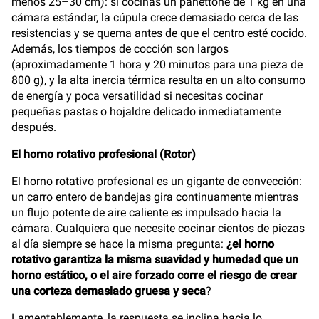
menos 25–30 cm): si cocinas un panettone de 1 kg en una
cámara estándar, la cúpula crece demasiado cerca de las
resistencias y se quema antes de que el centro esté cocido.
Además, los tiempos de cocción son largos
(aproximadamente 1 hora y 20 minutos para una pieza de
800 g), y la alta inercia térmica resulta en un alto consumo
de energía y poca versatilidad si necesitas cocinar
pequeñas pastas o hojaldre delicado inmediatamente
después.
El horno rotativo profesional (Rotor)
El horno rotativo profesional es un gigante de convección:
un carro entero de bandejas gira continuamente mientras
un flujo potente de aire caliente es impulsado hacia la
cámara. Cualquiera que necesite cocinar cientos de piezas
al día siempre se hace la misma pregunta:
¿el horno
rotativo garantiza la misma suavidad y humedad que un
horno estático, o el aire forzado corre el riesgo de crear
una corteza demasiado gruesa y seca
?
Lamentablemente, la respuesta se inclina hacia lo