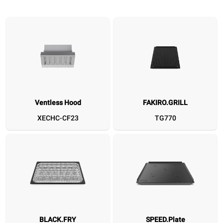
Ventless Hood
FAKIRO.GRILL
Ventless Hood
FAKIRO.GRILL
BLACK.FRY
SPEED.Plat
XECHC-CF23
TG770
XECHC-CF23
TG770
GRP816
TG360
BLACK.FRY
SPEED.Plate