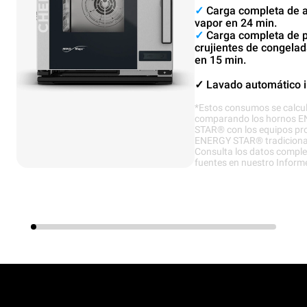
✓
Carga completa de a
vapor en 24 min.
✓
Carga completa de 
crujientes de congelada
en 15 min.
✓
Lavado automático i
*Estos consumos se calcu
comparando los hornos 
STAR® con los equipos pr
ENERGY STAR® tradiciona
Consulta los datos comple
fuentes en nuestro Inform