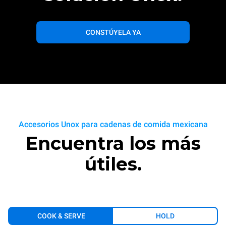
CONSTÚYELA YA
Accesorios Unox para cadenas de comida mexicana
Encuentra los más
útiles.
COOK & SERVE
HOLD