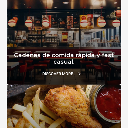
VACUUM.LID
SUPERHOLDING LID
TG110
TG802
Cadenas de comida rápida y fast
casual.
DISCOVER MORE