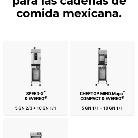
para las cadenas de
comida mexicana.
™
™
SPEED-X
CHEFTOP MIND.Maps
®
®
& EVEREO
COMPACT & EVEREO
™
™
™
SPEED-X
CHEFTOP MIND.Maps
SPEED.Pro
®
®
®
& EVEREO
COMPACT & EVEREO
& EVEREO
5 GN 2/3 + 10 GN 1/1
5 GN 1/1 + 10 GN 1/1
5 GN 2/3 + 10 GN
5 GN 1/1 + 10 GN
3 460x330 + 10
1/1
1/1
460x330