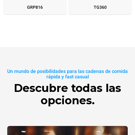
GRP816
TG360
Un mundo de posibilidades para las cadenas de comida
rápida y fast casual
MULTI.Day HOT VACUUM
VACUUM.100
MULTI.Day BAGS
Descubre todas las
MULTI.Day HOT VACUUM
VACUUM.100
VACUUM.LID
SUPERHOLDING LID
MULTI.Da
XUC175
TG111
XUC137
XUC175
TG111
TG110
TG802
XUC1
opciones.