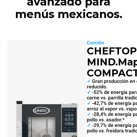
avanzado para
menús mexicanos.
Cocción
CHEFTOP
MIND.Ma
COMPAC
✓
Gran producción en 
reducido.
✓
-52% de energía par
carne vs. parrilla tradi
✓
-42,7% de energía p
arroz al vapor vs. vapo
✓
-28,4% de energía p
pollo vs. asador.*
✓
-29,7% de energía pa
pollo vs. freidora tradi