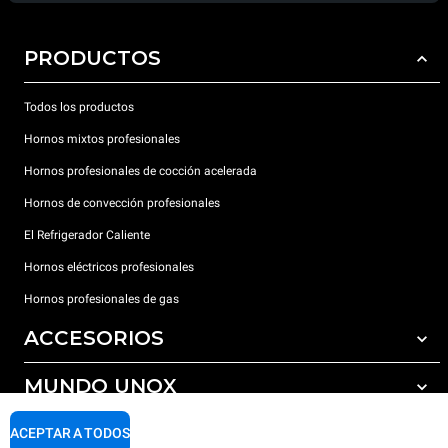
PRODUCTOS
Todos los productos
Hornos mixtos profesionales
Hornos profesionales de cocción acelerada
Hornos de convección profesionales
El Refrigerador Caliente
Hornos eléctricos profesionales
Hornos profesionales de gas
ACCESORIOS
MUNDO UNOX
Todos los accesorios
Detergentes para lavado automático
SOPORTE
ACEPTAR A TODOS
Nuestras sedes en el mundo