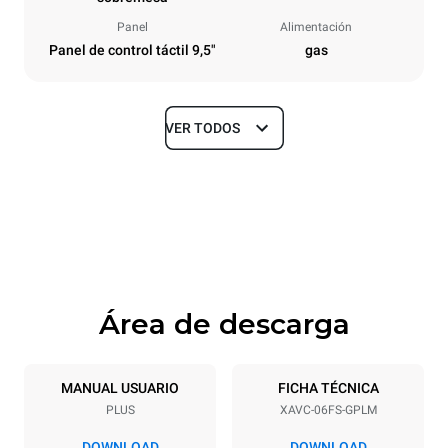
Panel
Alimentación
Panel de control táctil 9,5"
gas
VER TODOS
Tamaños
Ancho
Profundidad
33 in
38 in
Altura
Peso
33 in
287 lb
Área de descarga
Especificaciones de la bandeja
Número de bandejas
Tamaño de la bandeja
6
18"x26"
MANUAL USUARIO
FICHA TÉCNICA
PLUS
XAVC-06FS-GPLM
Distancia entre bandejas
3 in
DOWNLOAD
DOWNLOAD