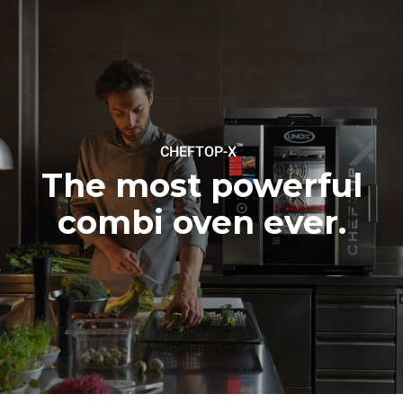
dependen de la mezcla de
energía de la red a la que
está conectado; estas
últimas pueden eliminarse
eligiendo comprar energía
producida a partir de
fuentes
renovables.
Greenhouse
Gas Protocol
™
CHEFTOP-X
The most powerful
combi oven ever.