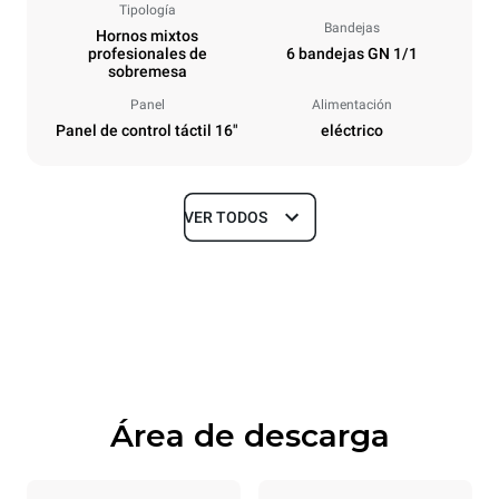
Tipología
Bandejas
Hornos mixtos
profesionales de
6 bandejas GN 1/1
sobremesa
Panel
Alimentación
Panel de control táctil 16"
eléctrico
VER TODOS
Tamaños
Ancho
Profundidad
29 in
33 in
Altura
Peso
31 in
250.8 lb
Área de descarga
Especificaciones de la bandeja
Número de bandejas
Tamaño de la bandeja