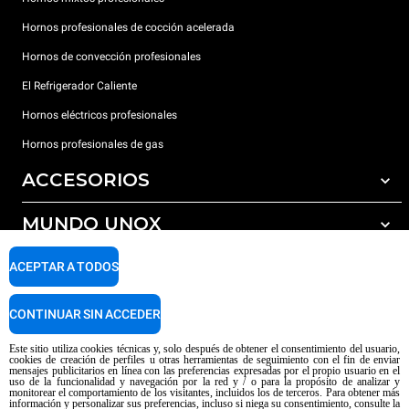
Hornos profesionales de cocción acelerada
Hornos de convección profesionales
El Refrigerador Caliente
Hornos eléctricos profesionales
Hornos profesionales de gas
ACCESORIOS
MUNDO UNOX
Todos los accesorios
Detergentes para lavado automático
SOPORTE
ACEPTAR A TODOS
Nuestras sedes en el mundo
Detergentes para lavado manual
Tratamiento de agua con filtros de resina
Garantía Unox
CONTINUAR SIN ACCEDER
Red de distribuidores
Este sitio utiliza cookies técnicas y, solo después de obtener el consentimiento del usuario,
cookies de creación de perfiles u otras herramientas de seguimiento con el fin de enviar
Centros de servicio técnico
mensajes publicitarios en línea con las preferencias expresadas por el propio usuario en el
uso de la funcionalidad y navegación por la red y / o para la propósito de analizar y
Aviso sobre el contenido generado por IA
Privacy policy
Cookie policy
monitorear el comportamiento de los visitantes, incluidos los de terceros. Para obtener más
información y personalizar sus preferencias, incluso si niega su consentimiento, consulte la