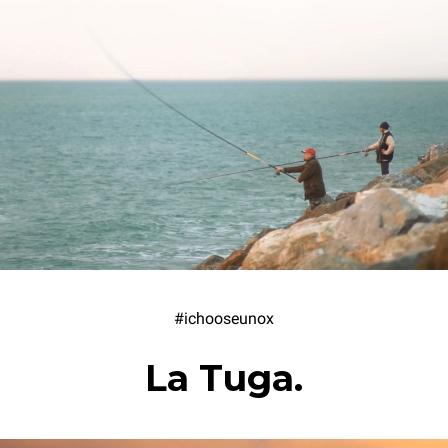
#ichooseunox
La Tuga.