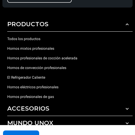
PRODUCTOS
Todos los productos
Hornos mixtos profesionales
Hornos profesionales de cocción acelerada
Hornos de convección profesionales
El Refrigerador Caliente
Hornos eléctricos profesionales
Hornos profesionales de gas
ACCESORIOS
MUNDO UNOX
Todos los accesorios
Detergentes para lavado automático