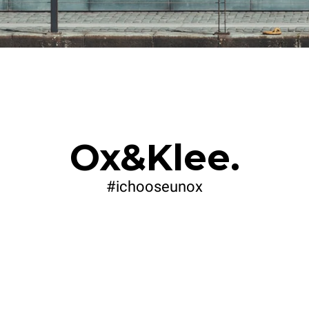
Ox&Klee.
#ichooseunox