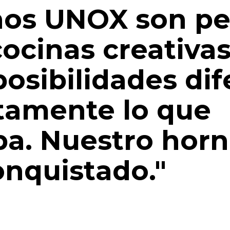
nos UNOX son pe
cocinas creativa
osibilidades dif
tamente lo que
ba. Nuestro hor
onquistado."