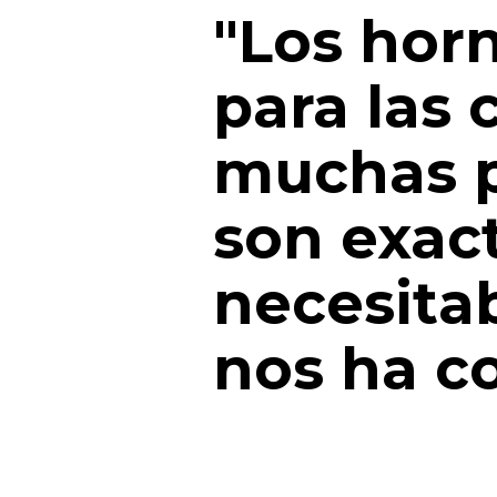
"Los hor
para las 
muchas p
son exac
necesita
nos ha c