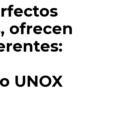
rfectos
s, ofrecen
erentes:
no UNOX