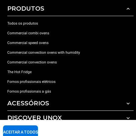
PRODUTOS
Todos os produtos
Commercial combi ovens
Commercial speed ovens
Commercial convection ovens with humidity
Commercial convection ovens
The Hot Fridge
Fornos profissionais elétricos
Fornos profissionais a gás
ACESSÓRIOS
DISCOVER UNOX
Todos os acessórios
Detergents for automatic washing
SUPPORT
ACEITAR A TODOS
Os nossos escritórios no mundo