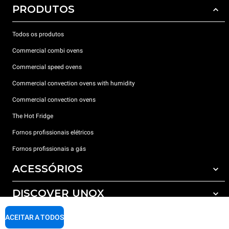
PRODUTOS
Todos os produtos
Commercial combi ovens
Commercial speed ovens
Commercial convection ovens with humidity
Commercial convection ovens
The Hot Fridge
Fornos profissionais elétricos
Fornos profissionais a gás
ACESSÓRIOS
DISCOVER UNOX
Todos os acessórios
Detergents for automatic washing
SUPPORT
ACEITAR A TODOS
Os nossos escritórios no mundo
Detergents for manual washing