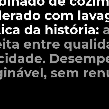
inado de cozi
lerado com lav
ca da história:
eita entre qualid
ocidade. Desemp
inável, sem ren