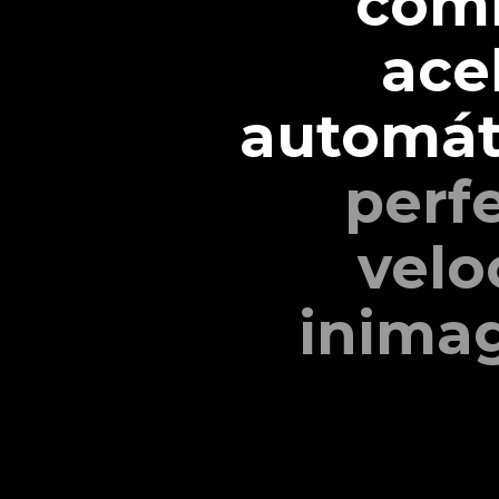
comb
ace
automáti
perf
vel
inimag