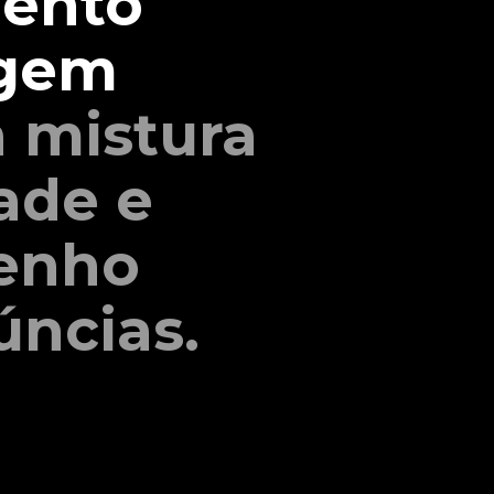
mento
agem
a mistura
ade e
enho
úncias.