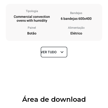
Tipologia
Bandejas
Commercial convection
6 bandejas 600x400
ovens with humidity
Painel
Alimentação
Botão
Elétrico
VER TUDO
Dimensões
Largura
Profundidade
860 mm
882 mm
Altura
Peso
932 mm
86 kg
Área de download
Especificações da bandeja
Número de bandejas
Dimensão das bandejas