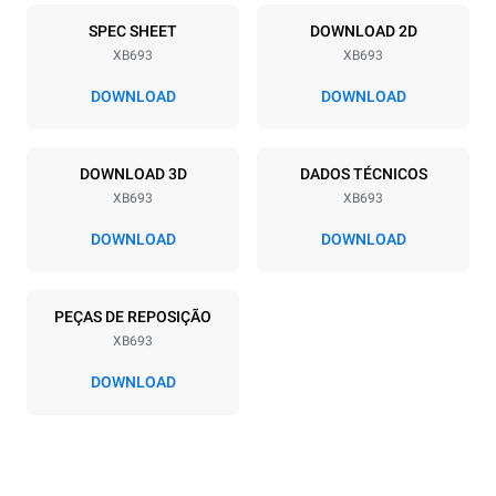
6
600x400
SPEC SHEET
DOWNLOAD 2D
XB693
XB693
Distância entre as bandejas
80 mm
DOWNLOAD
DOWNLOAD
Alimentação
DOWNLOAD 3D
DADOS TÉCNICOS
XB693
XB693
Voltagem
Potência elétrica
380-415V 3N~ / 220-240V
10,5 kW
DOWNLOAD
DOWNLOAD
3~
Freqüência
Tipo de ficha
50 / 60 Hz
NÃO INCLUÍDO
PEÇAS DE REPOSIÇÃO
XB693
DOWNLOAD