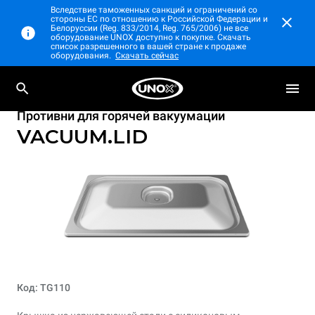
Вследствие таможенных санкций и ограничений со
стороны ЕС по отношению к Российской Федерации и
Белоруссии (Reg. 833/2014, Reg. 765/2006) не все
оборудование UNOX доступно к покупке. Скачать
список разрешенного в вашей стране к продаже
оборудования.
Скачать сейчас
Противни для горячей вакуумации
VACUUM.LID
Код: TG110