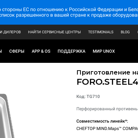
стороны ЕС по отношению к Российской Федерации и Белору
список разрешенного в вашей стране к продаже оборудова
И ДИЛЕРОВ
НАЙТИ СЕРВИСНЫЕ ЦЕНТРЫ
TESTIMONIALS
BLOG
Ы
СФЕРЫ
APP & OS
ПОДДЕРЖКА
МИР UNOX
Приготовление на
FORO.STEEL
Код: TG710
Перфорированный противень 
Совместимость линейк*:
CHEFTOP MIND.Maps™ COMPA