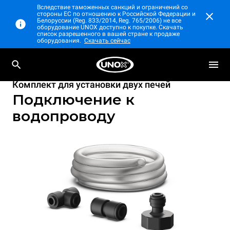
Вследствие таможенных санкций и ограничений со
стороны ЕС по отношению к Российской Федерации и
Белоруссии (Reg. 833/2014, Reg. 765/2006) не все
оборудование UNOX доступно к покупке. Скачать
список разрешенного в вашей стране к продаже
оборудования.
Скачать сейчас
Комплект для установки двух печей
Подключение к
водопроводу