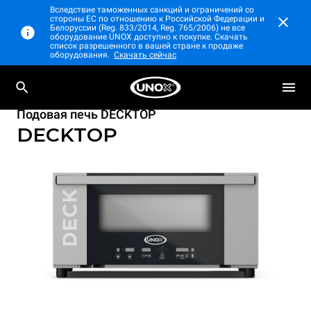
Вследствие таможенных санкций и ограничений со
стороны ЕС по отношению к Российской Федерации и
Белоруссии (Reg. 833/2014, Reg. 765/2006) не все
оборудование UNOX доступно к покупке. Скачать
список разрешенного в вашей стране к продаже
оборудования.
Скачать сейчас
Подовая печь DECKTOP
DECKTOP