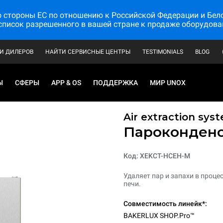
стороны ЕС по отношению к Российской Федерации и Белору
список разрешенного в вашей стране к продаже оборудова
И ДИЛЕРОВ
НАЙТИ СЕРВИСНЫЕ ЦЕНТРЫ
TESTIMONIALS
BLOG
Ы
СФЕРЫ
APP & OS
ПОДДЕРЖКА
МИР UNOX
Air extraction syst
Пароконден
Код: XEKCT-HCEH-M
Удаляет пар и запахи в проц
печи.
Совместимость линейк*:
BAKERLUX SHOP.Pro™