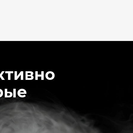
ктивно
рые