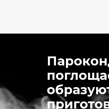
Парокон
поглощае
образуют
пригото