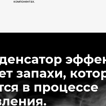
компонентах.
денсатор эффе
т запахи, кото
ся в процессе
вления.