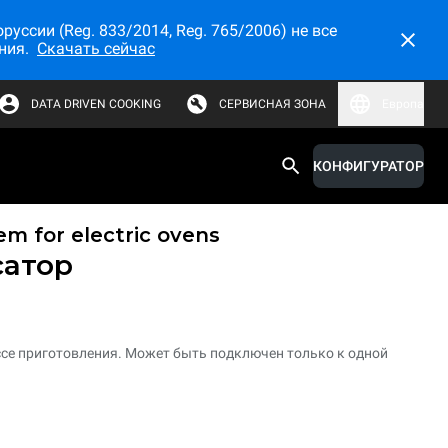
ссии (Reg. 833/2014, Reg. 765/2006) не все
ния.
Скачать сейчас
DATA DRIVEN COOKING
СЕРВИСНАЯ ЗОНА
Европа
КОНФИГУРАТОР
em for electric ovens
сатор
ессе приготовления. Может быть подключен только к одной